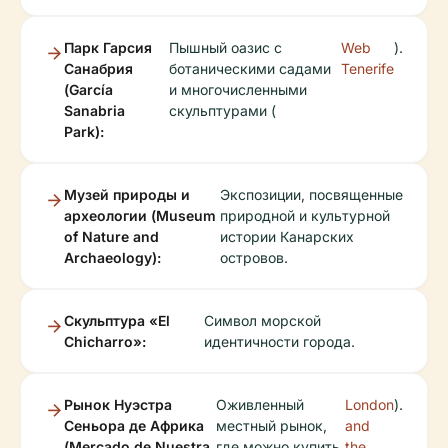
Парк Гарсия
Пышный оазис с
Web
).
Санабрия
ботаническими садами
Tenerife
(García
и многочисленными
Sanabria
скульптурами (
Park):
Музей природы и
Экспозиции, посвященные
археологии (Museum
природной и культурной
of Nature and
истории Канарских
Archaeology):
островов.
Скульптура «El
Символ морской
Chicharro»:
идентичности города.
Рынок Нуэстра
Оживленный
London
).
Сеньора де Африка
местный рынок,
and
(Mercado de Nuestra
где можно купить
the