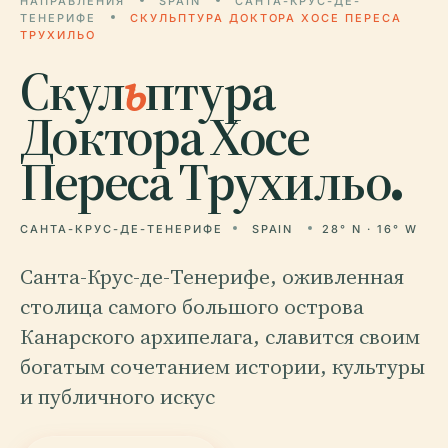
НАПРАВЛЕНИЯ
SPAIN
САНТА-КРУС-ДЕ-
ТЕНЕРИФЕ
СКУЛЬПТУРА ДОКТОРА ХОСЕ ПЕРЕСА
ТРУХИЛЬО
Скул
ь
птура
Доктора Хосе
Переса Трухильо.
САНТА-КРУС-ДЕ-ТЕНЕРИФЕ
SPAIN
28° N · 16° W
Санта-Крус-де-Тенерифе, оживленная
столица самого большого острова
Канарского архипелага, славится своим
богатым сочетанием истории, культуры
и публичного искус