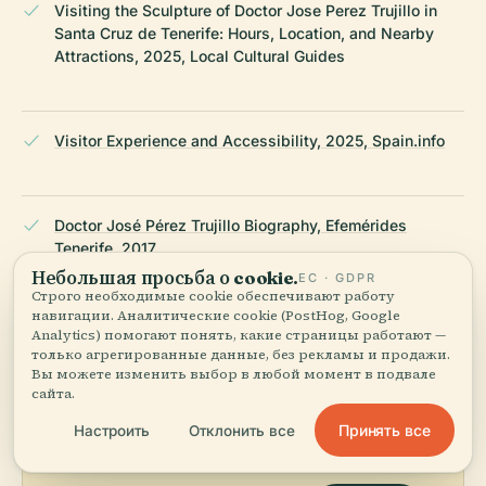
Visiting the Sculpture of Doctor Jose Perez Trujillo in
Santa Cruz de Tenerife: Hours, Location, and Nearby
Attractions, 2025, Local Cultural Guides
Visitor Experience and Accessibility, 2025, Spain.info
Doctor José Pérez Trujillo Biography, Efemérides
Tenerife, 2017
Небольшая просьба о cookie.
ЕС · GDPR
Строго необходимые cookie обеспечивают работу
ПОСЛЕДНЯЯ ПРОВЕРКА:
AUGUST 2025
навигации. Аналитические cookie (PostHog, Google
Analytics) помогают понять, какие страницы работают —
Основано на Wikidata, Википедии и официальных
только агрегированные данные, без рекламы и продажи.
источниках · проверено ·
Как мы создаём наши гиды →
Вы можете изменить выбор в любой момент в подвале
сайта.
Принять все
Настроить
Отклонить все
Исследуйте