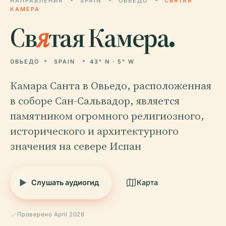
НАПРАВЛЕНИЯ
SPAIN
ОВЬЕДО
СВЯТАЯ
КАМЕРА
Св
я
тая Камера.
ОВЬЕДО
SPAIN
43° N · 5° W
Камара Санта в Овьедо, расположенная
в соборе Сан-Сальвадор, является
памятником огромного религиозного,
исторического и архитектурного
значения на севере Испан
Слушать аудиогид
Карта
Проверено April 2026