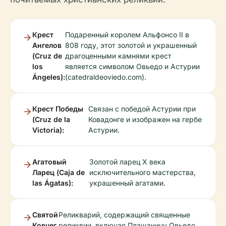
Крест
Подаренный королем Альфонсо II в
Ангелов
808 году, этот золотой и украшенный
(Cruz de
драгоценными камнями крест
los
является символом Овьедо и Астурии
Ángeles):
(catedraldeoviedo.com).
Крест Победы
Связан с победой Астурии при
(Cruz de la
Ковадонге и изображен на гербе
Victoria):
Астурии.
Агатовый
Золотой ларец X века
Ларец (Caja de
исключительного мастерства,
las Ágatas):
украшенный агатами.
Святой
Реликварий, содержащий священные
Ковчег
реликвии, включая Плащаницу Овьедо,