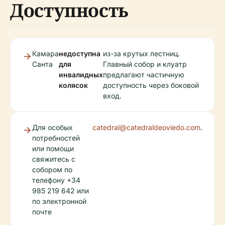
Доступность
Камара
недоступна
из-за крутых лестниц.
Санта
для
Главный собор и клуатр
инвалидных
предлагают частичную
колясок
доступность через боковой
вход.
Для особых
catedral@catedraldeoviedo.com
.
потребностей
или помощи
свяжитесь с
собором по
телефону +34
985 219 642 или
по электронной
почте