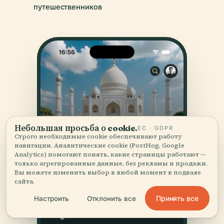
путешественников
Небольшая просьба о cookie.
ЕС · GDPR
Строго необходимые cookie обеспечивают работу
навигации. Аналитические cookie (PostHog, Google
Analytics) помогают понять, какие страницы работают —
только агрегированные данные, без рекламы и продажи.
Вы можете изменить выбор в любой момент в подвале
сайта.
Принять все
Настроить
Отклонить все