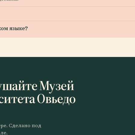
ком языке?
ушайте Музей
ситета Овьедо
ере. Сделано под
ле.