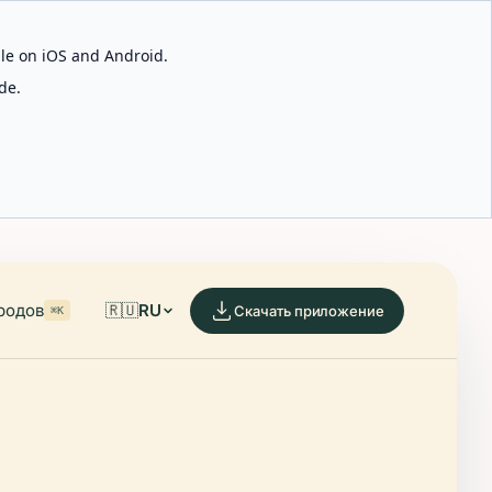
able on iOS and Android.
de.
родов
🇷🇺
RU
Скачать приложение
⌘K