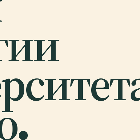
й
гии
рситет
о.