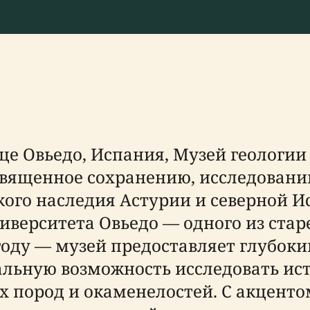
е Овьедо, Испания, Музей геологии
вященное сохранению, исследовани
ого наследия Астурии и северной 
иверситета Овьедо — одного из ста
 году — музей предоставляет глубок
альную возможность исследовать ис
 пород и окаменелостей. С акценто