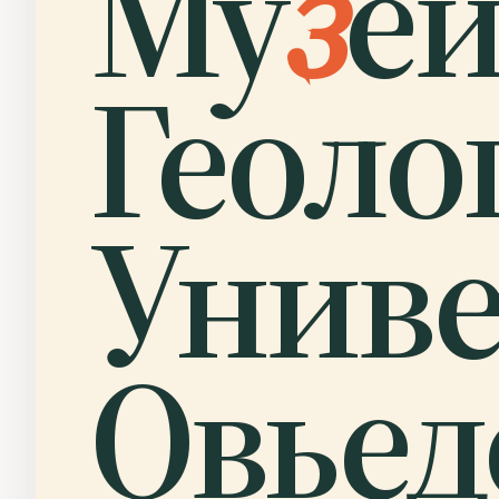
Му
з
е
Геоло
Униве
Овьед