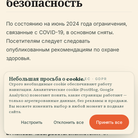
безопасность
По состоянию на июнь 2024 года ограничения,
связанные с COVID-19, в основном сняты.
Посетителям следует следовать
опубликованным рекомендациям по охране
здоровья.
Небольшая просьба о cookie.
ЕС · GDPR
Строго необходимые cookie обеспечивают работу
навигации. Аналитические cookie (PostHog, Google
Analytics) помогают понять, какие страницы работают —
Часто задаваемые
только агрегированные данные, без рекламы и продажи.
Вы можете изменить выбор в любой момент в подвале
вопросы (FAQ)
сайта.
Принять все
Настроить
Отклонить все
В: Каковы часы работы библиотеки?
О: