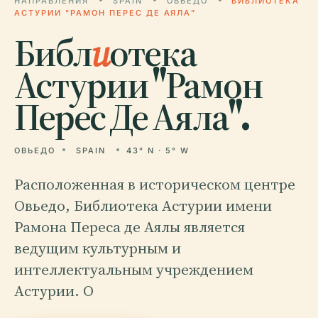
НАПРАВЛЕНИЯ
SPAIN
ОВЬЕДО
БИБЛИОТЕКА
АСТУРИИ "РАМОН ПЕРЕС ДЕ АЯЛА"
Библ
и
отека
Астурии "Рамон
Перес Де Аяла".
ОВЬЕДО
SPAIN
43° N · 5° W
Расположенная в историческом центре
Овьедо, Библиотека Астурии имени
Рамона Переса де Аялы является
ведущим культурным и
интеллектуальным учреждением
Астурии. О