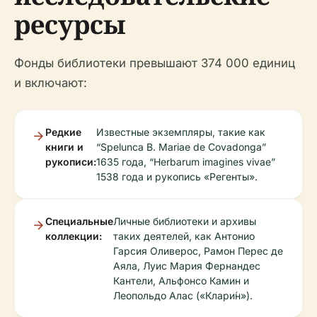
ресурсы
Фонды библиотеки превышают 374 000 единиц
и включают:
Редкие
Известные экземпляры, такие как
книги и
“Spelunca B. Mariae de Covadonga”
рукописи:
1635 года, “Herbarum imagines vivae”
1538 года и рукопись «Регенты».
Специальные
Личные библиотеки и архивы
коллекции:
таких деятелей, как Антонио
Гарсия Оливерос, Рамон Перес де
Аяла, Луис Мария Фернандес
Кантели, Альфонсо Камин и
Леопольдо Алас («Клари́н»).