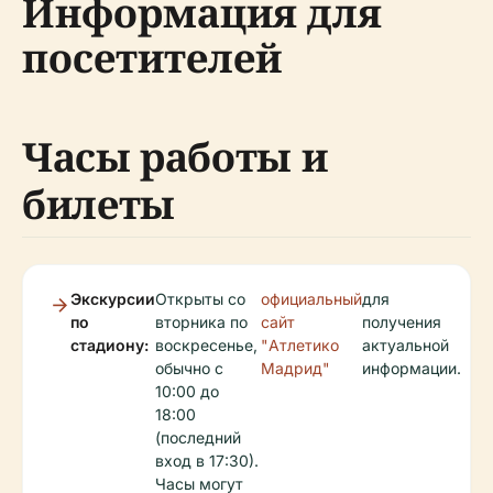
Информация для
посетителей
Часы работы и
билеты
Экскурсии
Открыты со
официальный
для
по
вторника по
сайт
получения
стадиону:
воскресенье,
"Атлетико
актуальной
обычно с
Мадрид"
информации.
10:00 до
18:00
(последний
вход в 17:30).
Часы могут