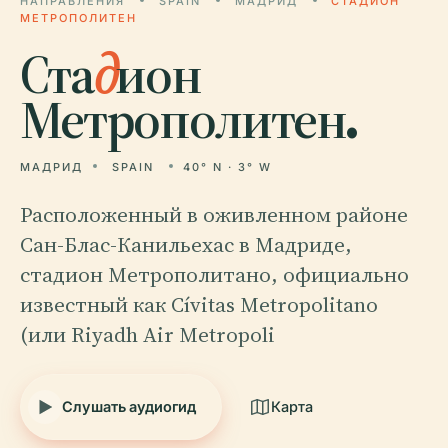
НАПРАВЛЕНИЯ
SPAIN
МАДРИД
СТАДИОН
МЕТРОПОЛИТЕН
Ста
д
ион
Метрополитен.
МАДРИД
SPAIN
40° N · 3° W
Расположенный в оживленном районе
Сан-Блас-Канильехас в Мадриде,
стадион Метрополитано, официально
известный как Cívitas Metropolitano
(или Riyadh Air Metropoli
Слушать аудиогид
Карта