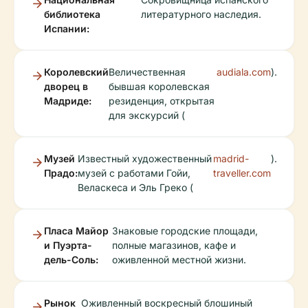
библиотека
литературного наследия.
Испании:
Королевский
Величественная
audiala.com
).
дворец в
бывшая королевская
Мадриде:
резиденция, открытая
для экскурсий (
Музей
Известный художественный
madrid-
).
Прадо:
музей с работами Гойи,
traveller.com
Веласкеса и Эль Греко (
Пласа Майор
Знаковые городские площади,
и Пуэрта-
полные магазинов, кафе и
дель-Соль:
оживленной местной жизни.
Рынок
Оживленный воскресный блошиный