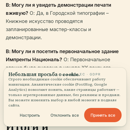
В: Могу ли я увидеть демонстрации печати
вживую?
О: Да, в Городской типографии –
Книжное искусство проводятся
запланированные мастер-классы и
демонстрации.
В: Могу ли я посетить первоначальное здание
Импренты Националь?
О: Первоначальное
здание было снесено в начале XX века; его
Небольшая просьба о cookie.
ЕС · GDPR
наследие сохраняется в Городской типографии
Строго необходимые cookie обеспечивают работу
и в архивах.
навигации. Аналитические cookie (PostHog, Google
Analytics) помогают понять, какие страницы работают —
только агрегированные данные, без рекламы и продажи.
Вы можете изменить выбор в любой момент в подвале
сайта.
Принять все
Настроить
Отклонить все
Итоги и