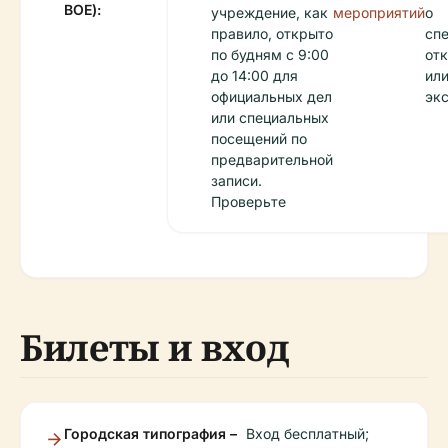
BOE):
учреждение, как
мероприятий
о
правило, открыто
сп
по будням с 9:00
от
до 14:00 для
ил
официальных дел
эк
или специальных
посещений по
предварительной
записи.
Проверьте
Билеты и вход
Городская типография –
Вход бесплатный;