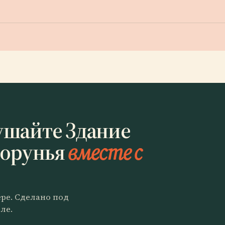
ушайте Здание
Корунья
вместе с
ере. Сделано под
ле.