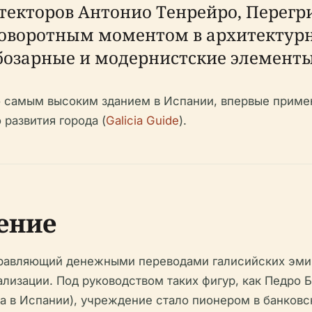
текторов Антонио Тенрейро, Перегр
 поворотным моментом в архитекту
бозарные и модернистские элементы
о самым высоким зданием в Испании, впервые приме
развития города (
Galicia Guide
).
ение
управляющий денежными переводами галисийских эмиг
изации. Под руководством таких фигур, как Педро Б
а в Испании), учреждение стало пионером в банковс