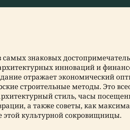
 из самых знаковых достопримечател
архитектурных инноваций и финансо
о здание отражает экономический о
рские строительные методы. Это вс
архитектурный стиль, часы посещени
врации, а также советы, как максим
е этой культурной сокровищницы.