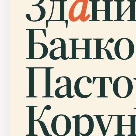
Зд
а
ни
Банко
Пасто
Корун