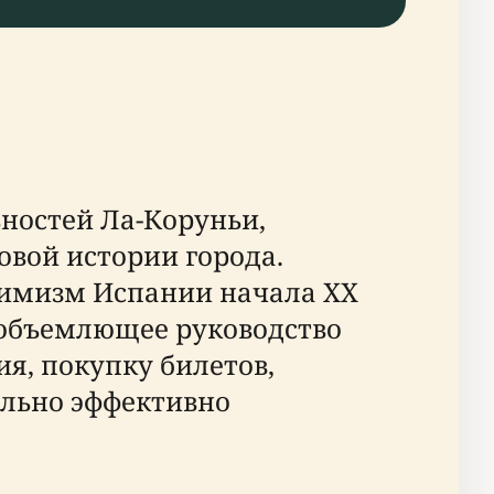
ьностей Ла-Коруньи,
вой истории города.
птимизм Испании начала XX
еобъемлющее руководство
я, покупку билетов,
ально эффективно