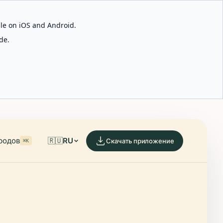
able on iOS and Android.
de.
родов
🇷🇺
RU
Скачать приложение
⌘K