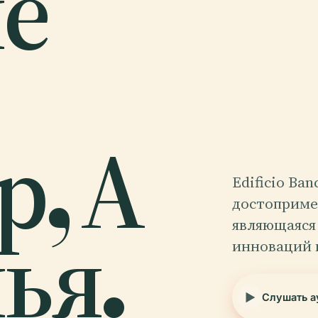
е
р, А
Edificio Ba
достоприме
ья.
являющаяся
инноваций 
Слушать а