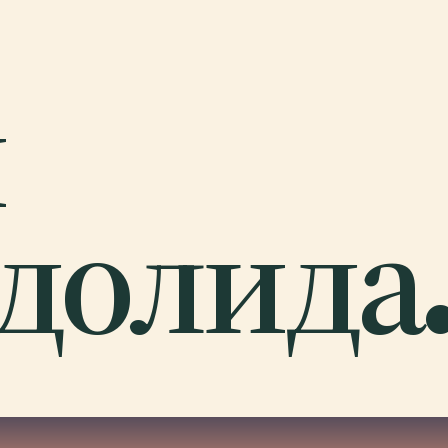
й
долида