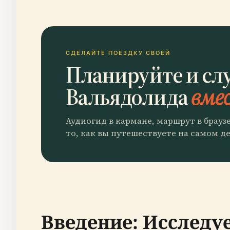
СДЕЛАЙТЕ ПОЕЗДКУ СВОЕЙ
Планируйте и сл
Вальядолида
вмес
Аудиогид в кармане, маршрут в брауз
то, как вы путешествуете на самом де
Введение: Исследу