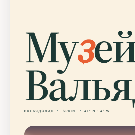
Му
з
е
Валья
ВАЛЬЯДОЛИД
SPAIN
41° N · 4° W