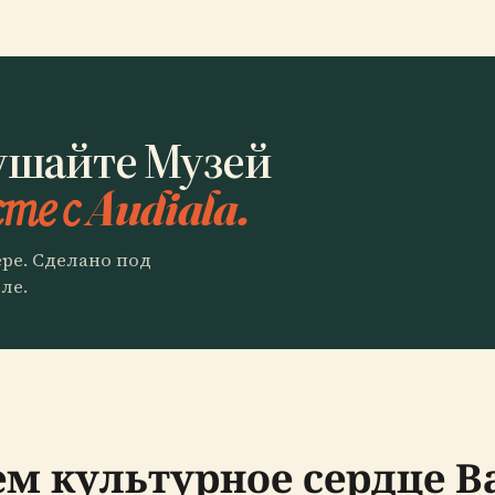
ушайте Музей
те с Audiala.
ере. Сделано под
ле.
ем культурное сердце 