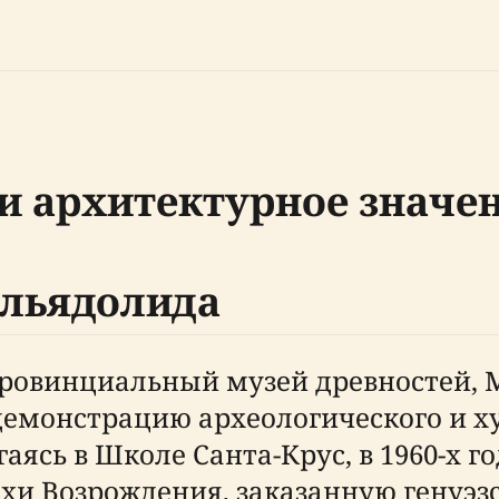
и архитектурное значе
альядолида
Провинциальный музей древностей, 
демонстрацию археологического и х
аясь в Школе Санта-Крус, в 1960-х г
хи Возрождения, заказанную генуэ