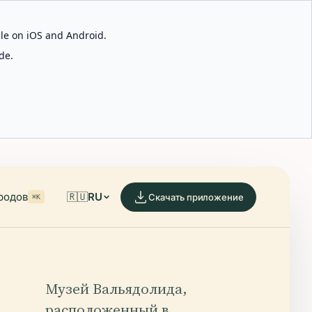
able on iOS and Android.
de.
родов
🇷🇺
RU
Скачать приложение
⌘K
Музей Вальядолида,
расположенный в