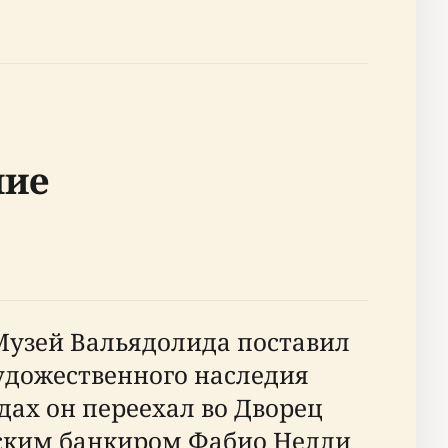
ние
Музей Вальядолида поставил
удожественного наследия
одах он переехал во Дворец
зским банкиром Фабио Нелли