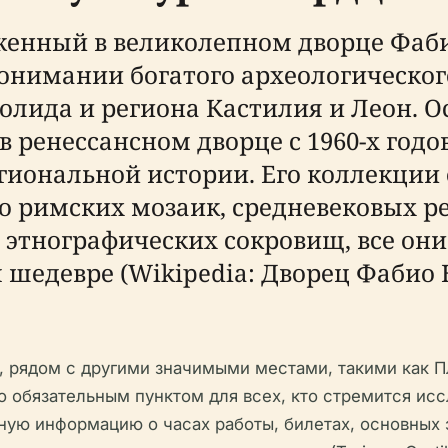
енный в великолепном дворце Фабио
нимании богатого археологического
олида и региона Кастилия и Леон. О
 ренессансном дворце с 1960-х годов
гиональной истории. Его коллекции
о римских мозаик, средневековых р
и этнографических сокровищ, все он
шедевре (Wikipedia: Дворец Фабио 
, рядом с другими значимыми местами, такими как П
о обязательным пунктом для всех, кто стремится ис
ую информацию о часах работы, билетах, основных 