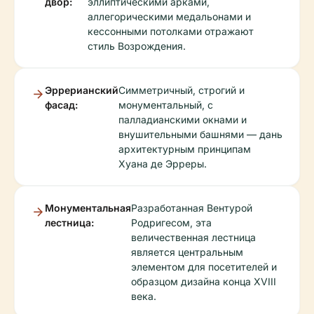
двор:
эллиптическими арками,
аллегорическими медальонами и
кессонными потолками отражают
стиль Возрождения.
Эррерианский
Симметричный, строгий и
фасад:
монументальный, с
палладианскими окнами и
внушительными башнями — дань
архитектурным принципам
Хуана де Эрреры.
Монументальная
Разработанная Вентурой
лестница:
Родригесом, эта
величественная лестница
является центральным
элементом для посетителей и
образцом дизайна конца XVIII
века.