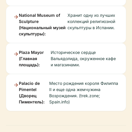
National Museum of
Хранит одну из лучших
Sculpture
коллекций религиозной
(Национальный музей
скульптуры в Испании.
скульптуры):
Plaza Mayor
Историческое сердце
(Главная
Вальядолида, окруженное кафе
площадь):
и магазинами.
Palacio de
Место рождения короля Филиппа
Pimentel
II и еще одна жемчужина
(Дворец
Возрождения. (trek.zone;
Пиментель):
Spain.info)