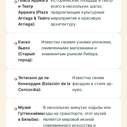
Пласа Арриага
Историческая площадь и театр
и Театр
всего в нескольких шагах,
Арриага (Plaza
предлагающие культурные
Arriaga & Teatro
мероприятия и красивую
Arriaga):
архитектуру.
Каско
Известен своими узкими улочками,
Вьехо
оживленными магазинами и
(Старый
знаменитым рынком Рибера.
город):
Эстасьон де ла
Известна своим
Конкордия (Estación de la
фасадом в стиле ар-
Concordia):
нуво.
Музей
В нескольких минутах ходьбы или
Гуггенхайма
езды на транспорте, этот музей
в Бильбао:
является мировой иконой
современного искусства и