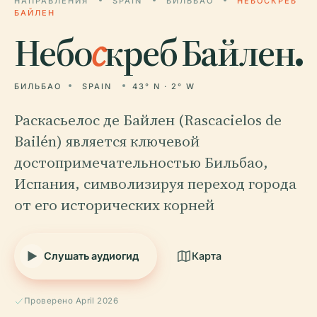
НАПРАВЛЕНИЯ
SPAIN
БИЛЬБАО
НЕБОСКРЕБ
БАЙЛЕН
Небо
с
креб Байлен.
БИЛЬБАО
SPAIN
43° N · 2° W
Раскасьелос де Байлен (Rascacielos de
Bailén) является ключевой
достопримечательностью Бильбао,
Испания, символизируя переход города
от его исторических корней
Слушать аудиогид
Карта
Проверено April 2026