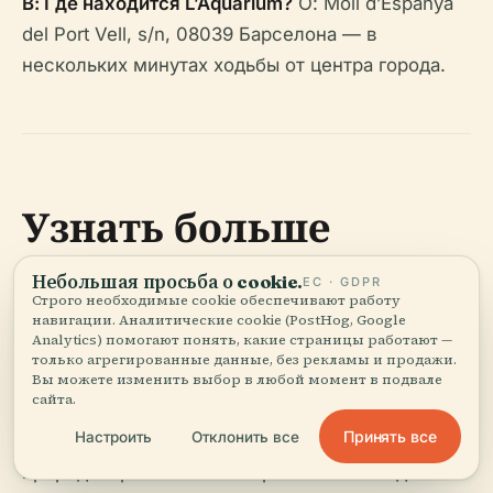
В: Где находится L’Aquàrium?
О: Moll d’Espanya
del Port Vell, s/n, 08039 Барселона — в
нескольких минутах ходьбы от центра города.
Узнать больше
Небольшая просьба о cookie.
ЕС · GDPR
L’Aquàrium de Barcelona — это больше, чем
Строго необходимые cookie обеспечивают работу
просто аквариум: это ворота в
навигации. Аналитические cookie (PostHog, Google
Analytics) помогают понять, какие страницы работают —
средиземноморские чудеса, центр морской
только агрегированные данные, без рекламы и продажи.
науки и лидер в области устойчивого развития.
Вы можете изменить выбор в любой момент в подвале
сайта.
Независимо от того, восхищаетесь ли вы
Принять все
Настроить
Отклонить все
акулами в тоннеле Океанариума, участвуете в
природоохранном семинаре или наслаждаетесь