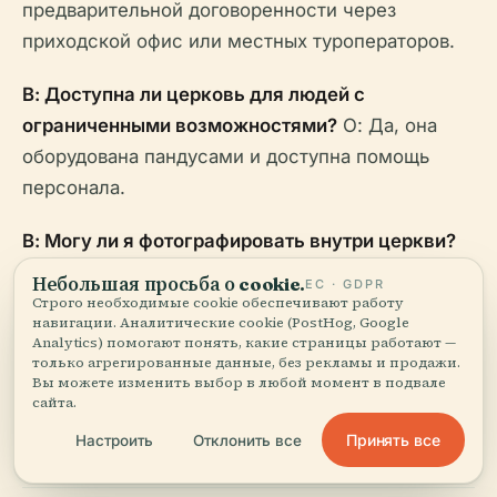
предварительной договоренности через
приходской офис или местных туроператоров.
В: Доступна ли церковь для людей с
ограниченными возможностями?
О: Да, она
оборудована пандусами и доступна помощь
персонала.
В: Могу ли я фотографировать внутри церкви?
О: Да, но, пожалуйста, спрашивайте
Небольшая просьба о cookie.
ЕС · GDPR
разрешения во время богослужений.
Строго необходимые cookie обеспечивают работу
навигации. Аналитические cookie (PostHog, Google
Analytics) помогают понять, какие страницы работают —
В: Какое время лучше всего для посещения?
О:
только агрегированные данные, без рекламы и продажи.
Вы можете изменить выбор в любой момент в подвале
Весна и осень для мягкой погоды; День
сайта.
Вознесения для яркого культурного опыта.
Принять все
Настроить
Отклонить все