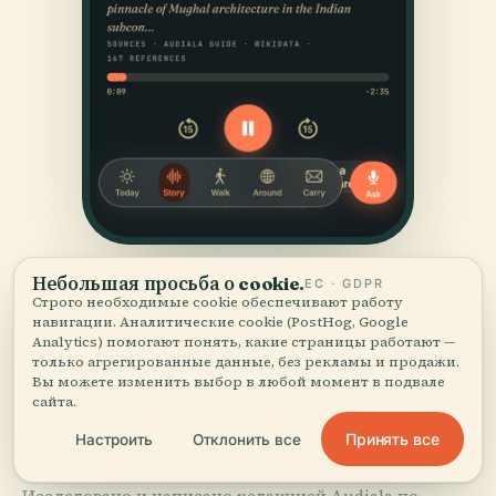
Небольшая просьба о cookie.
ЕС · GDPR
Строго необходимые cookie обеспечивают работу
навигации. Аналитические cookie (PostHog, Google
Analytics) помогают понять, какие страницы работают —
только агрегированные данные, без рекламы и продажи.
Вы можете изменить выбор в любой момент в подвале
сайта.
ИСТОЧНИКИ
Проверено
и показано.
Принять все
Настроить
Отклонить все