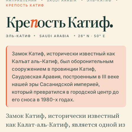
НАПРАВЛЕНИЯ
SAUDI ARABIA
ЭЛЬ-КАТИФ
КРЕПОСТЬ КАТИФ
Кре
п
ость Катиф.
ЭЛЬ-КАТИФ
SAUDI ARABIA
26° N · 50° E
Замок Катиф, исторически известный как
Калъат аль-Катиф, был оборонительным
сооружением в провинции Катиф,
Саудовская Аравия, построенным в III веке
нашей эры Сасанидской империей,
который превратился в городской центр до
его сноса в 1980-х годах.
Замок Катиф, исторически известный
как Калат-аль-Катиф, является одной из