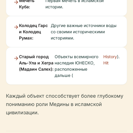
Мечеть
Первая мечеть в исламской
Куба:
истории.
Колодец Гарс
Другие важные источники воды
и Колодец
со своими историческими
Румах:
историями.
Старый город
Объекты всемирного
History
).
Аль-Ула и Хегра
наследия ЮНЕСКО,
Hit
(Мадаин Салех):
расположенные
дальше (
Каждый объект способствует более глубокому
пониманию роли Медины в исламской
цивилизации.