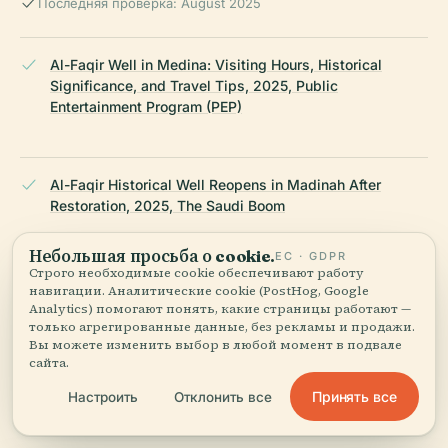
Последняя проверка: August 2025
Al-Faqir Well in Medina: Visiting Hours, Historical
Significance, and Travel Tips, 2025, Public
Entertainment Program (PEP)
Al-Faqir Historical Well Reopens in Madinah After
Restoration, 2025, The Saudi Boom
Небольшая просьба о cookie.
ЕС · GDPR
Строго необходимые cookie обеспечивают работу
Medina and Mecca Islamic Culture, 2025, Visit Al
навигации. Аналитические cookie (PostHog, Google
Madinah
Analytics) помогают понять, какие страницы работают —
только агрегированные данные, без рекламы и продажи.
Вы можете изменить выбор в любой момент в подвале
сайта.
18 Can't Miss Landmarks and Archaeological Sites in
Принять все
Настроить
Отклонить все
Madina, 2025, Ibn Battuta Travel