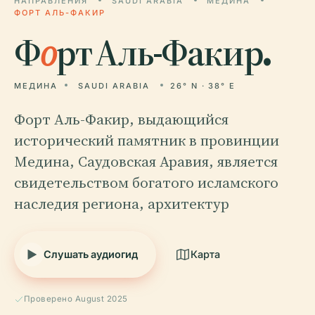
НАПРАВЛЕНИЯ
SAUDI ARABIA
МЕДИНА
ФОРТ АЛЬ-ФАКИР
Ф
о
рт Аль-Факир.
МЕДИНА
SAUDI ARABIA
26° N · 38° E
Форт Аль-Факир, выдающийся
исторический памятник в провинции
Медина, Саудовская Аравия, является
свидетельством богатого исламского
наследия региона, архитектур
Слушать аудиогид
Карта
Проверено August 2025