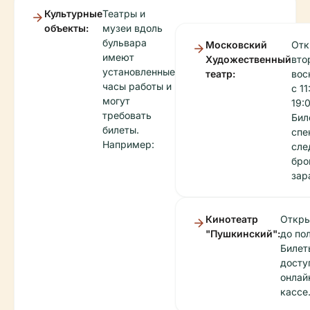
Культурные
Театры и
объекты:
музеи вдоль
бульвара
Московский
Отк
имеют
Художественный
вто
установленные
театр:
вос
часы работы и
с 11
могут
19:
требовать
Бил
билеты.
спе
Например:
сле
бро
зар
Кинотеатр
Откры
"Пушкинский":
до по
Билет
досту
онлай
кассе