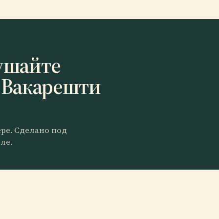
ушайте
 Вакарешти
ере. Сделано под
ле.