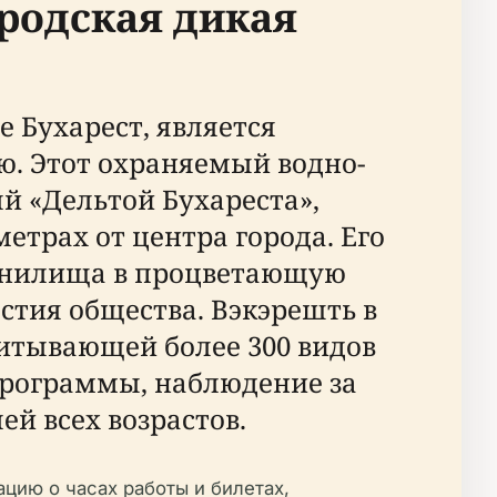
родская дикая
 Бухарест, является
ю. Этот охраняемый водно-
й «Дельтой Бухареста»,
етрах от центра города. Его
ранилища в процветающую
стия общества. Вэкэрешть в
читывающей более 300 видов
 программы, наблюдение за
й всех возрастов.
цию о часах работы и билетах,