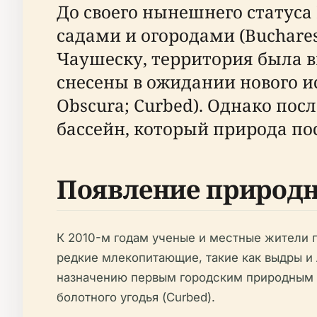
До своего нынешнего статус
садами и огородами (Bucharest
Чаушеску, территория была 
снесены в ожидании нового ис
Obscura; Curbed). Однако пос
бассейн, который природа по
Появление природн
К 2010-м годам ученые и местные жители п
редкие млекопитающие, такие как выдры и 
назначению первым городским природным п
болотного угодья (Curbed).