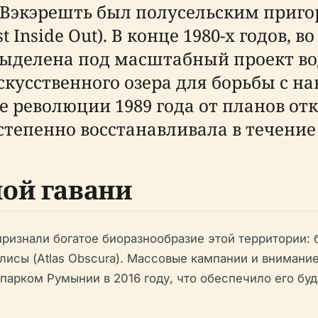
а Вэкэрешть был полусельским приг
 Inside Out). В конце 1980-х годов,
выделена под масштабный проект в
кусственного озера для борьбы с на
ле революции 1989 года от планов от
степенно восстанавливала в течени
ой гавани
ризнали богатое биоразнообразие этой территории: б
лисы (Atlas Obscura). Массовые кампании и вниман
арком Румынии в 2016 году, что обеспечило его буд