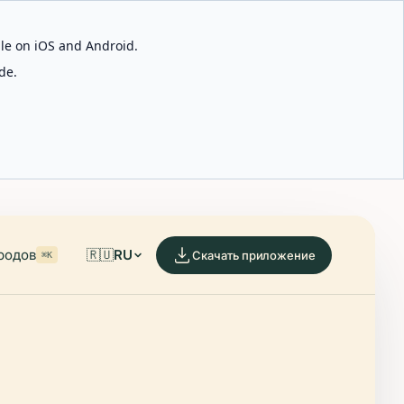
able on iOS and Android.
de.
родов
🇷🇺
RU
Скачать приложение
⌘K