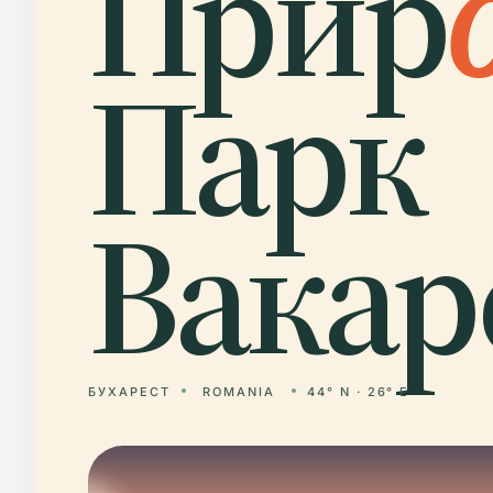
Прир
Парк
Вакар
БУХАРЕСТ
ROMANIA
44° N · 26° E