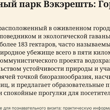
ный парк Вэкэрешть: Го
расположенный в оживленном городе
поведником и экологической гавань
олее 183 гектаров, часто называемы
иродное убежище всего в пяти килом
коммунистического проекта водох
льством устойчивости природы и уча
рячей точкой биоразнообразия, нас
птиц, и предлагает образовательные
 спокойные прогулки для посетителе
 для познавательного визита: практическую информа