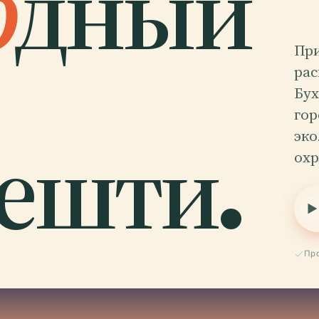
о
дный
При
рас
Бух
гор
ешти.
эко
охр
Пр