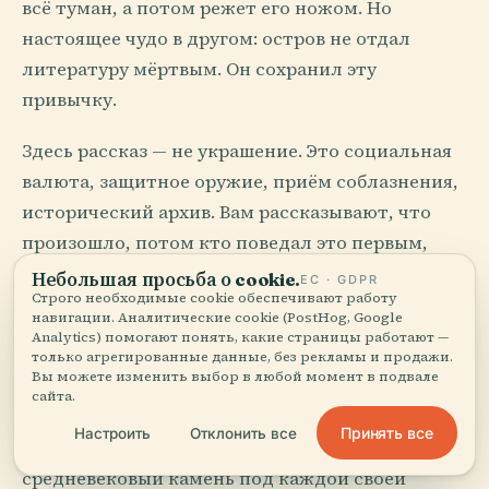
всё туман, а потом режет его ножом. Но
настоящее чудо в другом: остров не отдал
литературу мёртвым. Он сохранил эту
привычку.
Здесь рассказ — не украшение. Это социальная
валюта, защитное оружие, приём соблазнения,
исторический архив. Вам рассказывают, что
произошло, потом кто поведал это первым,
потом почему прежняя версия была ложью, и к
Небольшая просьба о cookie.
ЕС · GDPR
Строго необходимые cookie обеспечивают работу
концу вы получаете не столько информацию,
навигации. Аналитические cookie (PostHog, Google
сколько посвящение.
Analytics) помогают понять, какие страницы работают —
только агрегированные данные, без рекламы и продажи.
Вы можете изменить выбор в любой момент в подвале
Вот почему город может казаться написанным.
сайта.
Дублин переписывают снова и снова. Голуэй
Принять все
Настроить
Отклонить все
предпочитает анекдот. Килкенни держит
средневековый камень под каждой своей