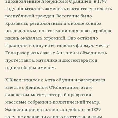
вдохновлённые Америкой и Францией, в 1798
году попытались заменить сектантскую власть
республикой граждан. Восстание было
кровавым, региональным и в конце концов
подавленным, но его эмоциональная загробная
жизнь оказалась огромной. Оно оставило
Ирландии и одну из её главных формул: мечту
Тона разорвать связь с Англией и объединить
протестанта, католика и диссентера под
одним общим именем.
XIX век начался с Акта об унии и развернулся
вместе с Дэниелом О'Коннеллом, этим
адвокатом-магом, который превратил
массовые собрания в политический театр.
Эмансипации католиков он добился в 1829
году, не сделав ни одного выстрела, и этим