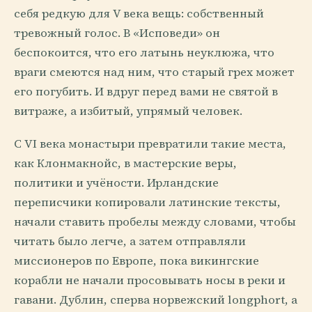
себя редкую для V века вещь: собственный
тревожный голос. В «Исповеди» он
беспокоится, что его латынь неуклюжа, что
враги смеются над ним, что старый грех может
его погубить. И вдруг перед вами не святой в
витраже, а избитый, упрямый человек.
С VI века монастыри превратили такие места,
как Клонмакнойс, в мастерские веры,
политики и учёности. Ирландские
переписчики копировали латинские тексты,
начали ставить пробелы между словами, чтобы
читать было легче, а затем отправляли
миссионеров по Европе, пока викингские
корабли не начали просовывать носы в реки и
гавани. Дублин, сперва норвежский longphort, а