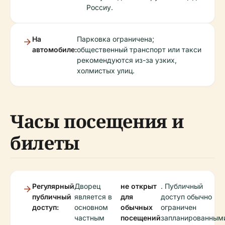
Россиу.
На
Парковка ограничена;
автомобиле:
общественный транспорт или такси
рекомендуются из-за узких,
холмистых улиц.
Часы посещения и
билеты
Регулярный
Дворец
не открыт
. Публичный
публичный
является в
для
доступ обычно
доступ:
основном
обычных
ограничен
частным
посещений
запланированным