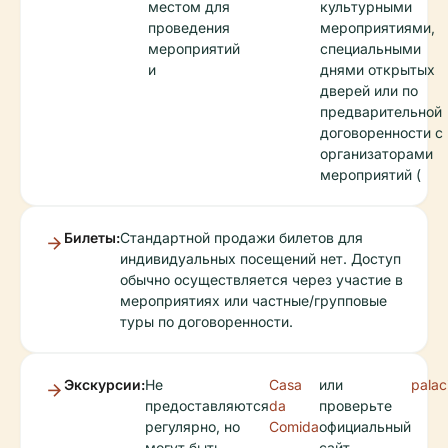
местом для
культурными
проведения
мероприятиями,
мероприятий
специальными
и
днями открытых
дверей или по
предварительной
договоренности с
организаторами
мероприятий (
Билеты:
Стандартной продажи билетов для
индивидуальных посещений нет. Доступ
обычно осуществляется через участие в
мероприятиях или частные/групповые
туры по договоренности.
Экскурсии:
Не
Casa
или
palac
предоставляются
da
проверьте
регулярно, но
Comida
официальный
могут быть
сайт