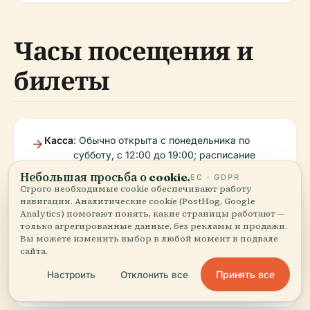
Часы посещения и
билеты
Касса
: Обычно открыта с понедельника по
субботу, с 12:00 до 19:00; расписание
спектаклей уточняйте на официальном
Небольшая просьба о cookie.
ЕС · GDPR
сайте.
Строго необходимые cookie обеспечивают работу
навигации. Аналитические cookie (PostHog, Google
Analytics) помогают понять, какие страницы работают —
только агрегированные данные, без рекламы и продажи.
Билеты
: Онлайн и в кассе, с льготами для
Вы можете изменить выбор в любой момент в подвале
студентов, пенсионеров и групп.
сайта.
Некоторый цифровой контент
бесплатный или доступен по принципу
Принять все
Настроить
Отклонить все
«плати сколько можешь».