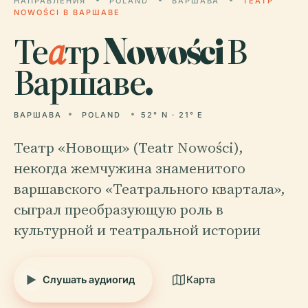
НАПРАВЛЕНИЯ
POLAND
ВАРШАВА
ТЕАТР
NOWOŚCI В ВАРШАВЕ
Те
а
тр Nowości В
Варшаве.
ВАРШАВА
POLAND
52° N · 21° E
Театр «Новощи» (Teatr Nowości),
некогда жемчужина знаменитого
варшавского «Театрального квартала»,
сыграл преобразующую роль в
культурной и театральной истории
Слушать аудиогид
Карта