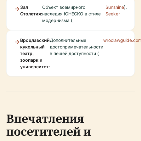
Зал
Объект всемирного
Sunshine
).
Столетия:
наследия ЮНЕСКО в стиле
Seeker
модернизма (
Вроцлавский
Дополнительные
wroclawguide.co
кукольный
достопримечательности
театр,
в пешей доступности (
зоопарк и
университет:
Впечатления
посетителей и