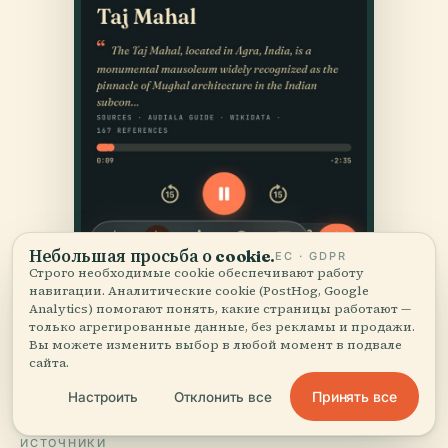
Небольшая просьба о cookie.
ЕС · GDPR
Строго необходимые cookie обеспечивают работу
навигации. Аналитические cookie (PostHog, Google
Analytics) помогают понять, какие страницы работают —
только агрегированные данные, без рекламы и продажи.
Вы можете изменить выбор в любой момент в подвале
сайта.
Принять все
Настроить
Отклонить все
ИСТОЧНИКИ