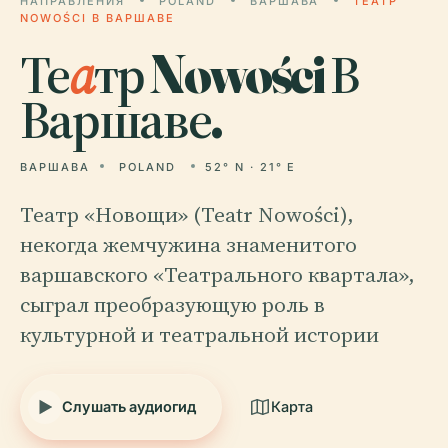
НАПРАВЛЕНИЯ
POLAND
ВАРШАВА
ТЕАТР
NOWOŚCI В ВАРШАВЕ
Те
а
тр Nowości В
Варшаве.
ВАРШАВА
POLAND
52° N · 21° E
Театр «Новощи» (Teatr Nowości),
некогда жемчужина знаменитого
варшавского «Театрального квартала»,
сыграл преобразующую роль в
культурной и театральной истории
Слушать аудиогид
Карта