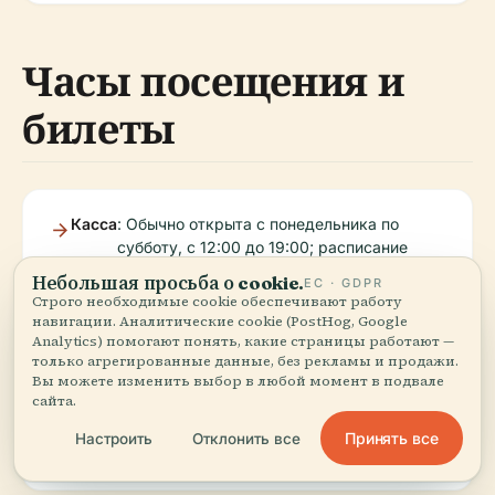
Часы посещения и
билеты
Касса
: Обычно открыта с понедельника по
субботу, с 12:00 до 19:00; расписание
спектаклей уточняйте на официальном
Небольшая просьба о cookie.
ЕС · GDPR
сайте.
Строго необходимые cookie обеспечивают работу
навигации. Аналитические cookie (PostHog, Google
Analytics) помогают понять, какие страницы работают —
только агрегированные данные, без рекламы и продажи.
Билеты
: Онлайн и в кассе, с льготами для
Вы можете изменить выбор в любой момент в подвале
студентов, пенсионеров и групп.
сайта.
Некоторый цифровой контент
бесплатный или доступен по принципу
Принять все
Настроить
Отклонить все
«плати сколько можешь».