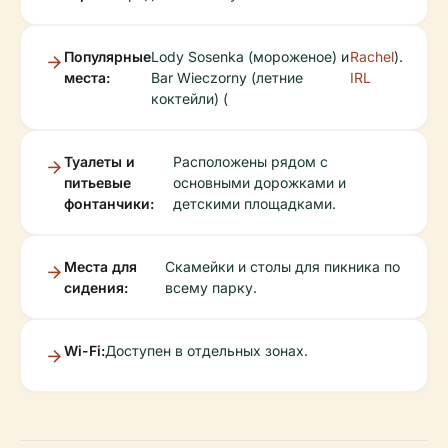
Популярные
Lody Sosenka (мороженое) и
Rachel
).
места:
Bar Wieczorny (летние
IRL
коктейли) (
Туалеты и
Расположены рядом с
питьевые
основными дорожками и
фонтанчики:
детскими площадками.
Места для
Скамейки и столы для пикника по
сидения:
всему парку.
Wi-Fi:
Доступен в отдельных зонах.