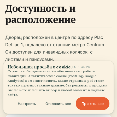
Доступность и
расположение
Дворец расположен в центре по адресу Plac
Defilad 1, недалеко от станции метро Centrum.
Он доступен для инвалидных колясок, с
лифтами и пандусами.
Небольшая просьба о cookie.
ЕС · GDPR
Строго необходимые cookie обеспечивают работу
навигации. Аналитические cookie (PostHog, Google
Советы
Analytics) помогают понять, какие страницы работают —
только агрегированные данные, без рекламы и продажи.
Вы можете изменить выбор в любой момент в подвале
сайта.
Посещайте в будние дни, чтобы избежать толпы.
Принять все
Настроить
Отклонить все