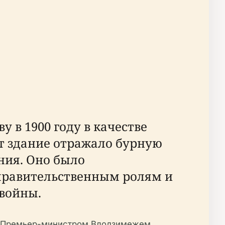
 в 1900 году в качестве
т здание отражало бурную
ния. Оно было
правительственным ролям и
войны.
ых Премьер-министром Влодзимежем