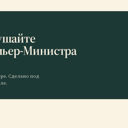
ушайте
мьер-Министра
ере. Сделано под
ле.