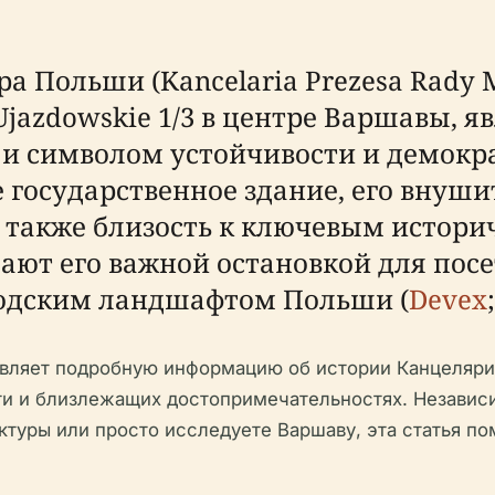
 Польши (Kancelaria Prezesa Rady M
 Ujazdowskie 1/3 в центре Варшавы, 
и символом устойчивости и демокр
е государственное здание, его внуш
 а также близость к ключевым истор
ают его важной остановкой для пос
родским ландшафтом Польши (
Devex
ляет подробную информацию об истории Канцелярии
ти и близлежащих достопримечательностях. Независи
ктуры или просто исследуете Варшаву, эта статья п