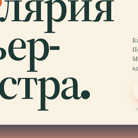
лярия
ер-
К
П
тра.
M
а