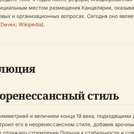
официальным местом размещения Канцелярии, оказы
овых и организационных вопросах. Сегодня оно явля
(
Devex
;
Wikipedia
).
олюция
еоренессансный стиль
имметрией и величием конца 19 века, подходящими 
троил его в неоренессансном стиле, добавив арочны
е отражало стремление Польши к стабильности и со