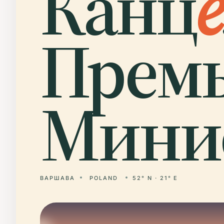
Канц
е
Премь
Минис
ВАРШАВА
POLAND
52° N · 21° E