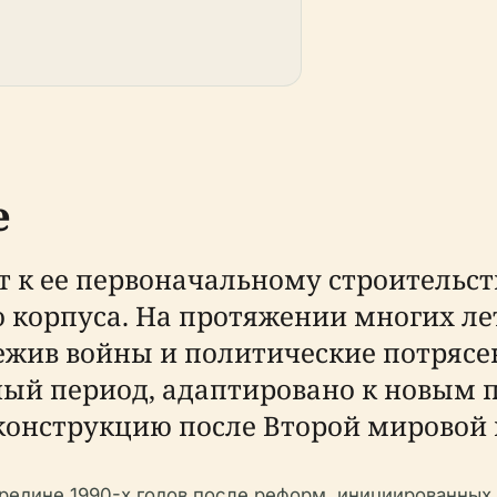
е
к ее первоначальному строительству
 корпуса. На протяжении многих ле
ежив войны и политические потрясе
ый период, адаптировано к новым 
конструкцию после Второй мировой 
ередине 1990-х годов после реформ, инициированн