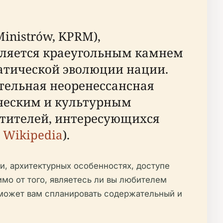
inistrów, KPRM),
является краеугольным камнем
атической эволюции нации.
ительная неоренессансная
ическим и культурным
етителей, интересующихся
;
Wikipedia
).
, архитектурных особенностях, доступе
мо от того, являетесь ли вы любителем
оможет вам спланировать содержательный и