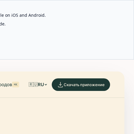
able on iOS and Android.
de.
родов
🇷🇺
RU
Скачать приложение
⌘K