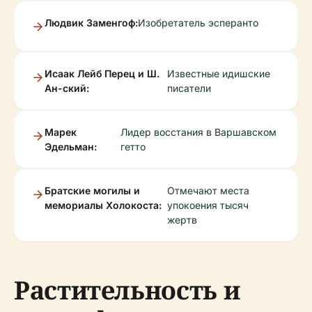
Людвик Заменгоф:
Изобретатель эсперанто
Исаак Лейб Перец и Ш.
Известные идишские
Ан-ский:
писатели
Марек
Лидер восстания в Варшавском
Эдельман:
гетто
Братские могилы и
Отмечают места
мемориалы Холокоста:
упокоения тысяч
жертв
Растительность и