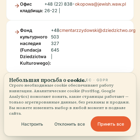
Офис
+48 (22) 838-
okopowa@jewish.waw.pl
кладбища:
26-22 |
Фонд
+48
cmentarzzydowski@dziedzictwo.org
культурного
503
наследия
327
(Fundacja
645
Dziedzictwa
|
Kulturowego):
Небольшая просьба о cookie.
ЕС · GDPR
Официальный сайт
Строго необходимые cookie обеспечивают работу
навигации. Аналитические cookie (PostHog, Google
Analytics) помогают понять, какие страницы работают —
только агрегированные данные, без рекламы и продажи.
Вы можете изменить выбор в любой момент в подвале
сайта.
Принять все
Настроить
Отклонить все