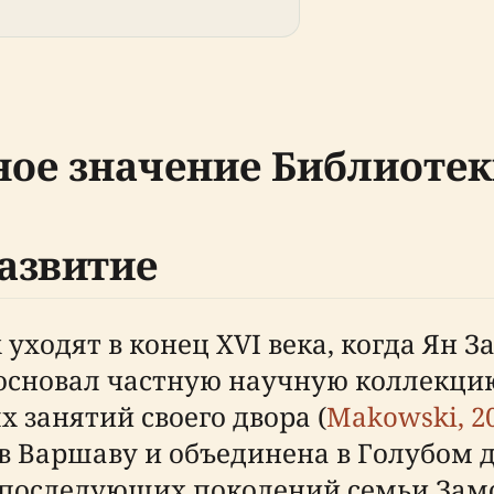
ное значение Библиоте
азвитие
ходят в конец XVI века, когда Ян За
 основал частную научную коллекци
 занятий своего двора (
Makowski, 2
 Варшаву и объединена в Голубом дв
 последующих поколений семьи Замо