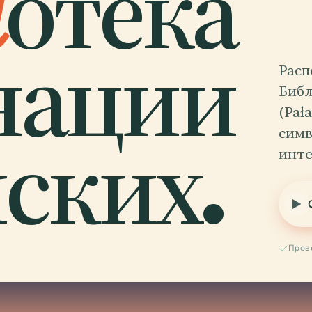
и
отека
нации
Расп
Библ
(Pał
ских.
симв
инте
Пров