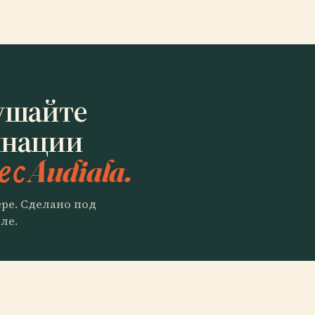
ушайте
инации
 с Audiala.
ере. Сделано под
ле.