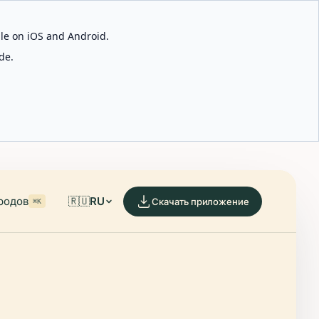
able on iOS and Android.
de.
родов
🇷🇺
RU
Скачать приложение
⌘K