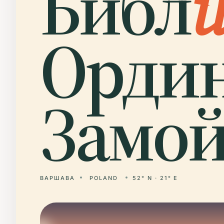
Библ
Орди
Замой
ВАРШАВА
POLAND
52° N · 21° E