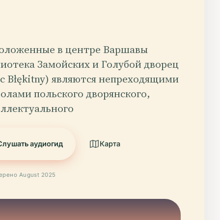
оложенные в центре Варшавы
иотека Замойских и Голубой дворец
ac Błękitny) являются непреходящими
олами польского дворянского,
ллектуального
Слушать аудиогид
Карта
ерено August 2025