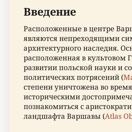
Введение
Расположенные в центре Варш
являются непреходящими сим
архитектурного наследия. Ос
расположенная в культовом Г
развитии польской науки и с
политических потрясений (
Ma
степени уничтожена во время
историческими достопримеча
познакомиться с аристократ
ландшафта Варшавы (
Atlas O