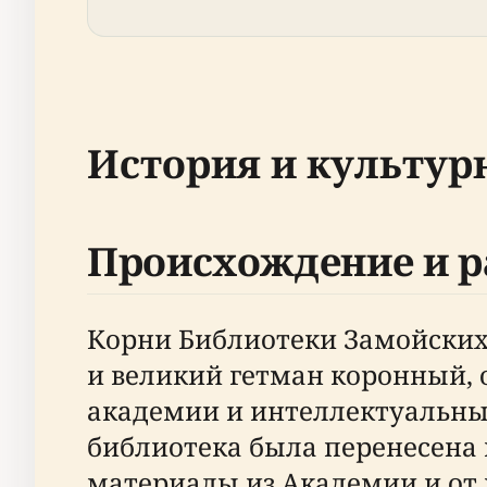
История и культур
Происхождение и р
Корни Библиотеки Замойских у
и великий гетман коронный,
академии и интеллектуальных
библиотека была перенесена в
материалы из Академии и от