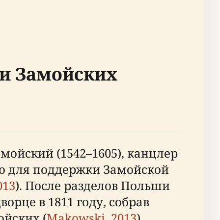
ки Замойских
мойский (1542–1605), канцлер
ю для поддержки Замойской
013
). После разделов Польши
орце в 1811 году, собрав
йских (
Makowski, 2013
).