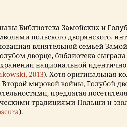
авы Библиотека Замойских и Голубой
волами польского дворянского, инт
нованная влиятельной семьей Замойс
олубом дворце, библиотека сыграла
охранении национальной идентичнос
kowski, 2013
). Хотя оригинальная к
 Второй мировой войны, Голубой дво
тельностями, предлагая посетител
ическими традициями Польши и эво
bscura
).