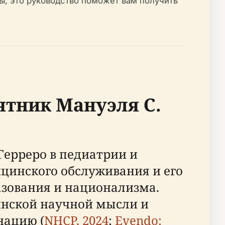
, это руководство поможет вам получить
ятник Мануэля С.
Герреро в педиатрии и
цинского обслуживания и его
зования и национализма.
инской научной мысли и
нацию (
NHCP, 2024
;
Evendo: