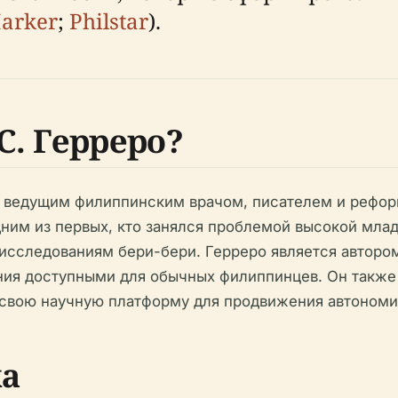
Marker
;
Philstar
).
С. Герреро?
ыл ведущим филиппинским врачом, писателем и рефо
дним из первых, кто занялся проблемой высокой мла
исследованиям бери-бери. Герреро является авторо
ания доступными для обычных филиппинцев. Он также
свою научную платформу для продвижения автономии
ка