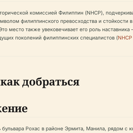
торической комиссией Филиппин (NHCP), подчеркива
мволом филиппинского превосходства и стойкости в 
 Это место также увековечивает его роль наставник
удущих поколений филиппинских специалистов (
NHCP H
как добраться
жение
ь бульвара Рохас в районе Эрмита, Манила, рядом с