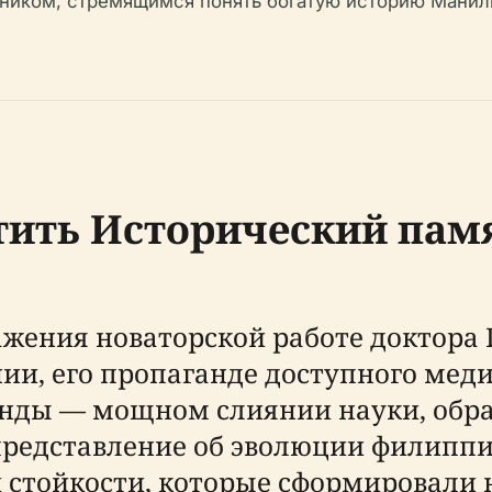
иком, стремящимся понять богатую историю Манилы
тить Исторический пам
жения новаторской работе доктора 
и, его пропаганде доступного меди
нды — мощном слиянии науки, обра
 представление об эволюции филипп
 стойкости, которые сформировали 