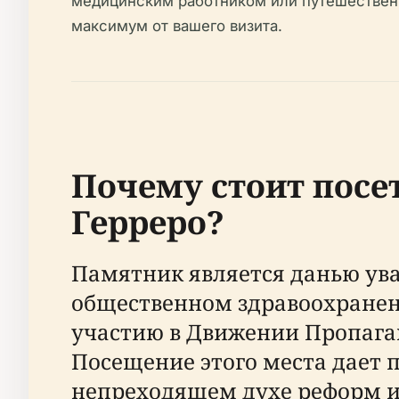
медицинским работником или путешественн
максимум от вашего визита.
Почему стоит посе
Герреро?
Памятник является данью ува
общественном здравоохранени
участию в Движении Пропага
Посещение этого места дает
непреходящем духе реформ и