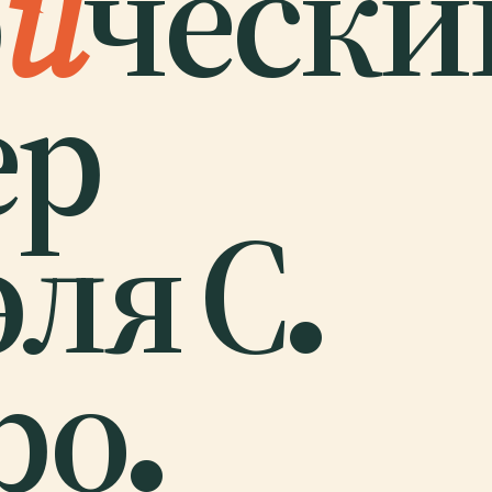
р
и
чески
ер
ля С.
ро.