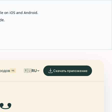
able on iOS and Android.
de.
родов
🇷🇺
RU
Скачать приложение
⌘K