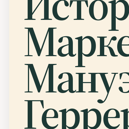
Исто
Марк
Мануэ
Герре