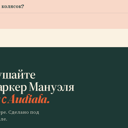
 колясок?
ушайте
аркер Мануэля
с Audiala.
ере. Сделано под
ле.