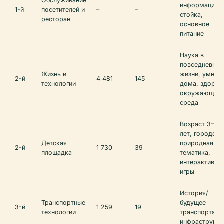
Обслуживание
информацион
1-й
посетителей и
–
–
стойка,
ресторан
основное
питание
Наука в
повседневной
Жизнь и
жизни, умные
2-й
4 481
145
технологии
дома, здоров
окружающая
среда
Возраст 3–10
лет, городска
Детская
природная
2-й
1 730
39
площадка
тематика,
интерактивны
игры
История/
Транспортные
будущее
3-й
1 259
19
технологии
транспорта,
инфраструкту