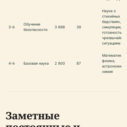
Наука о
стихийных
бедствиях,
Обучение
3-й
3 898
39
симуляции,
безопасности
готовность к
чрезвычайны
ситуациям
Математика,
физика,
4-й
Базовая наука
2 900
87
астрономия,
химия
Заметные