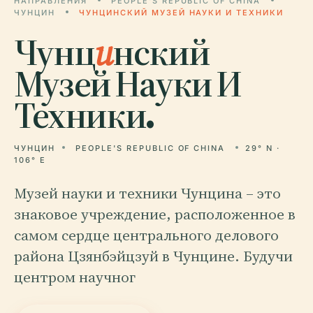
НАПРАВЛЕНИЯ
PEOPLE'S REPUBLIC OF CHINA
ЧУНЦИН
ЧУНЦИНСКИЙ МУЗЕЙ НАУКИ И ТЕХНИКИ
Чунц
и
нский
Музей Науки И
Техники.
ЧУНЦИН
PEOPLE'S REPUBLIC OF CHINA
29° N ·
106° E
Музей науки и техники Чунцина – это
знаковое учреждение, расположенное в
самом сердце центрального делового
района Цзянбэйцзуй в Чунцине. Будучи
центром научног