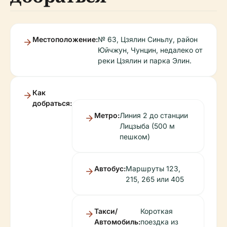
Местоположение:
№ 63, Цзялин Синьлу, район
Юйчжун, Чунцин, недалеко от
реки Цзялин и парка Элин.
Как
добраться:
Метро:
Линия 2 до станции
Лицзыба (500 м
пешком)
Автобус:
Маршруты 123,
215, 265 или 405
Такси/
Короткая
Автомобиль:
поездка из