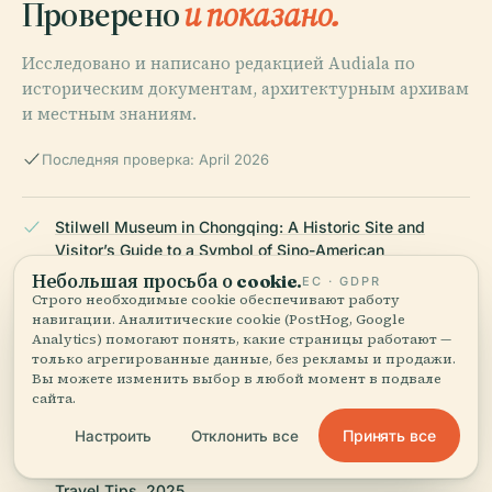
Проверено
и показано.
Исследовано и написано редакцией Audiala по
историческим документам, архитектурным архивам
и местным знаниям.
Последняя проверка: April 2026
Stilwell Museum in Chongqing: A Historic Site and
Visitor’s Guide to a Symbol of Sino-American
Friendship, 2025
Небольшая просьба о cookie.
ЕС · GDPR
Строго необходимые cookie обеспечивают работу
навигации. Аналитические cookie (PostHog, Google
Analytics) помогают понять, какие страницы работают —
Visiting the Stilwell Museum in Chongqing: Hours,
только агрегированные данные, без рекламы и продажи.
Вы можете изменить выбор в любой момент в подвале
Tickets, and Historical Insights, 2025
сайта.
Принять все
Настроить
Отклонить все
Stilwell Museum Chongqing: Visiting Hours, Tickets &
Travel Tips, 2025