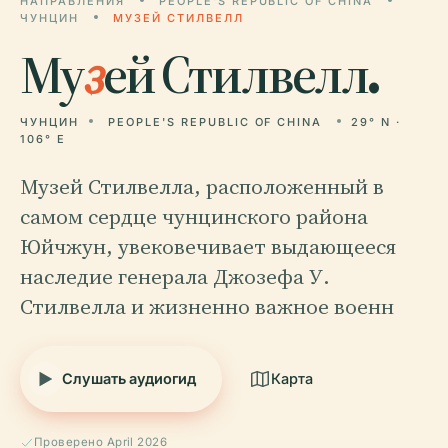
НАПРАВЛЕНИЯ
PEOPLE'S REPUBLIC OF CHINA
ЧУНЦИН
МУЗЕЙ СТИЛВЕЛЛ
Му
з
ей Стилвелл.
ЧУНЦИН
PEOPLE'S REPUBLIC OF CHINA
29° N ·
106° E
Музей Стилвелла, расположенный в
самом сердце чунцинского района
Юйчжун, увековечивает выдающееся
наследие генерала Джозефа У.
Стилвелла и жизненно важное военн
Слушать аудиогид
Карта
Проверено April 2026