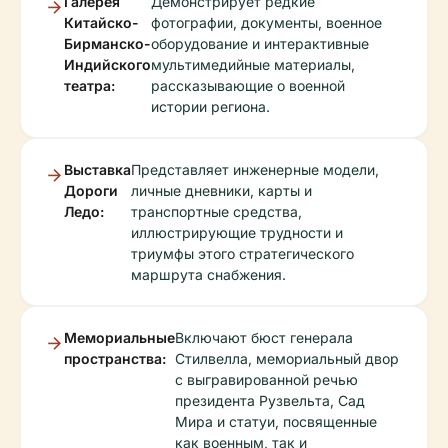
Галерея
Демонстрирует редкие
Китайско-
фотографии, документы, военное
Бирманско-
оборудование и интерактивные
Индийского
мультимедийные материалы,
театра:
рассказывающие о военной
истории региона.
Выставка
Представляет инженерные модели,
Дороги
личные дневники, карты и
Ледо:
транспортные средства,
иллюстрирующие трудности и
триумфы этого стратегического
маршрута снабжения.
Мемориальные
Включают бюст генерала
пространства:
Стилвелла, мемориальный двор
с выгравированной речью
президента Рузвельта, Сад
Мира и статуи, посвященные
как военным, так и