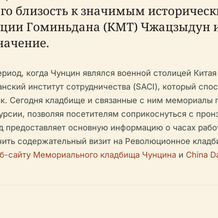
го близость к значимым историческ
ии Гоминьдана (КМТ) Чжацзыдун и
начение.
риод, когда Чунцин являлся военной столицей Китая 
нский институт сотрудничества (SACI), который спо
к. Сегодня кладбище и связанные с ним мемориалы 
урсии, позволяя посетителям соприкоснуться с про
д предоставляет основную информацию о часах работ
ечить содержательный визит на Революционное клад
б-сайту Мемориального кладбища Чунцина
и
China Da