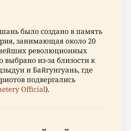
шань было создано в память
ория, занимающая около 20
упнейших революционных
о выбрано из-за близости к
ыдун и Байгунгуань, где
риотов подвергались
tery Official
).