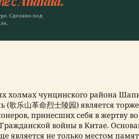
е с Audiala.
ере. Сделано под
ле.
х холмах чунцинского района Шап
нь (歌乐山革命烈士陵园) является торжес
неров, принесших себя в жертву во
 Гражданской войны в Китае. Основан
ище является не только местом памят