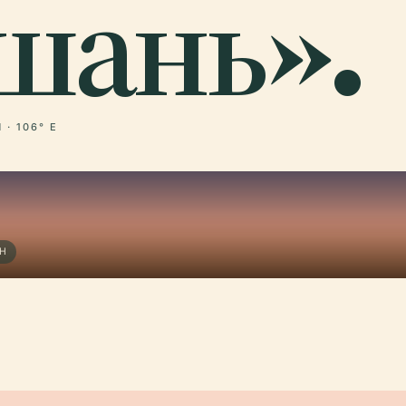
шань».
 · 106° E
Н