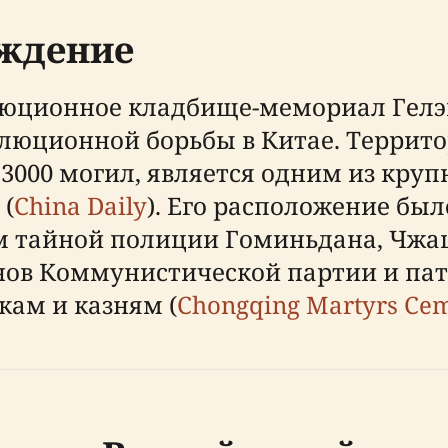
ождение
олюционное кладбище-мемориал Гелэ
волюционной борьбы в Китае. Террит
 3000 могил, является одним из кр
 (
China Daily
). Его расположение был
 тайной полиции Гоминьдана, Чжацз
нов Коммунистической партии и пат
ам и казням (
Chongqing Martyrs Ceme