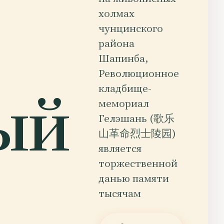
холмах
чунцинского
района
Шапинба,
Революционное
ый
кладбище-
мемориал
Гелэшань (歌乐
山革命烈士陵园)
является
торжественной
данью памяти
тысячам