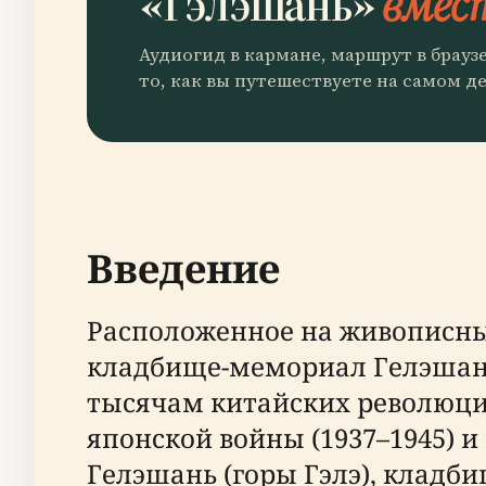
«Гэлэшань»
вмест
Аудиогид в кармане, маршрут в брауз
то, как вы путешествуете на самом де
Введение
Расположенное на живописны
кладбище-мемориал Гелэша
тысячам китайских революцио
японской войны (1937–1945) и
Гелэшань (горы Гэлэ), кладб