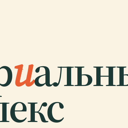
р
и
альн
лекс