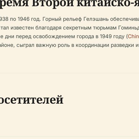
время Второй китайско
938 по 1946 год. Горный рельеф Гелэшань обеспечив
 стал известен благодаря секретным тюрьмам Гоминь
е дни перед освобождением города в 1949 году (
Chin
айоне, сыграл важную роль в координации разведки и
осетителей