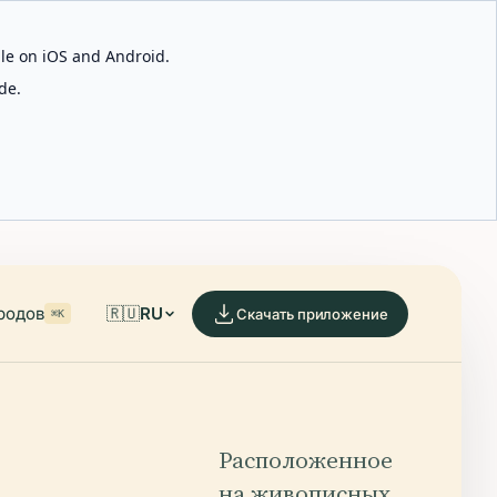
able on iOS and Android.
de.
родов
🇷🇺
RU
Скачать приложение
⌘K
Расположенное
на живописных