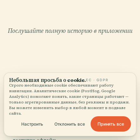
Послушайте полную историю в приложении
Небольшая просьба о cookie.
ЕС · GDPR
ВАШ ЛИЧНЫЙ КУРАТОР
Строго необходимые cookie обеспечивают работу
Весь Культурный Центр
навигации. Аналитические cookie (PostHog, Google
Analytics) помогают понять, какие страницы работают —
Телевидения Пекина,
только агрегированные данные, без рекламы и продажи.
Вы можете изменить выбор в любой момент в подвале
рассказанный как надо.
сайта.
Принять все
Настроить
Отклонить все
Аудиогиды для 1 100+ городов в 96 странах.
История, рассказы и местные знания —
доступно офлайн.