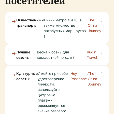
посетителей
Общественный
Линии метро 4 и 10, а
The
)
транспорт:
также множество
China
автобусных маршрутов
Journey
(
Лучшие
Весна и осень для
Ruqin
)
сезоны:
комфортной погоды (
Travel
Культурные
Имейте при себе
Hey
,
The
)
советы:
удостоверение
Roseanne
China
личности,
Journey
используйте
цифровые
платежи,
рекомендуется
знание базового