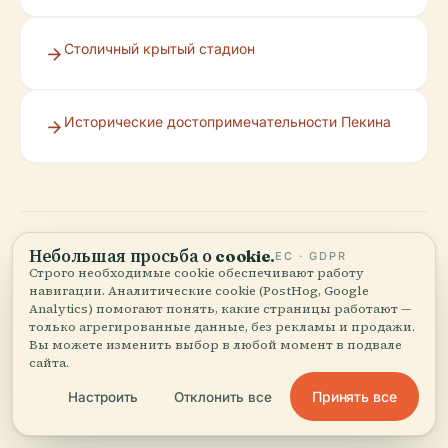
Столичный крытый стадион
Исторические достопримечательности Пекина
Небольшая просьба о cookie.
ЕС · GDPR
Строго необходимые cookie обеспечивают работу
навигации. Аналитические cookie (PostHog, Google
Analytics) помогают понять, какие страницы работают —
Послушайте полную историю в приложении
только агрегированные данные, без рекламы и продажи.
Вы можете изменить выбор в любой момент в подвале
сайта.
Принять все
Настроить
Отклонить все