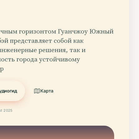
ичным горизонтом Гуанчжоу Южный
эй представляет собой как
инженерные решения, так и
ость города устойчивому
 р
удиогид
Карта
t 2025