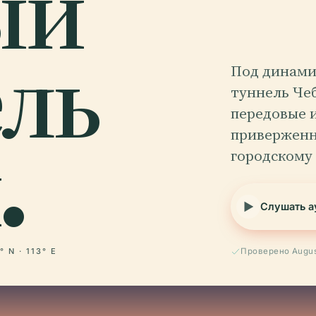
ый
ль
Под динам
туннель Чеб
передовые 
.
приверженн
городскому
Слушать а
° N · 113° E
Проверено Augus