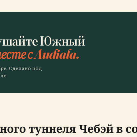
лушайте Южный
есте с Audiala.
ере. Сделано под
ле.
ного туннеля Чебэй в 