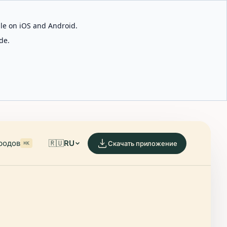
able on iOS and Android.
de.
родов
🇷🇺
RU
Скачать приложение
⌘K