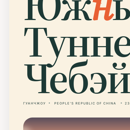
Юж
н
Тунне
Чебэй
ГУАНЧЖОУ
PEOPLE'S REPUBLIC OF CHINA
23