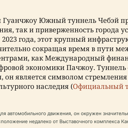
Гуанчжоу Южный туннель Чебэй пре
ия, так и приверженность города у
 2023 года, этот крупный инфрастру
ачительно сокращая время в пути м
нтрами, как Международный финан
ровой экономики Пачжоу. Туннель –
я, он является символом стремлени
льтурного наследия (
Официальный т
ля автомобильного движения, он окружен значител
сположение недалеко от Выставочного комплекса К