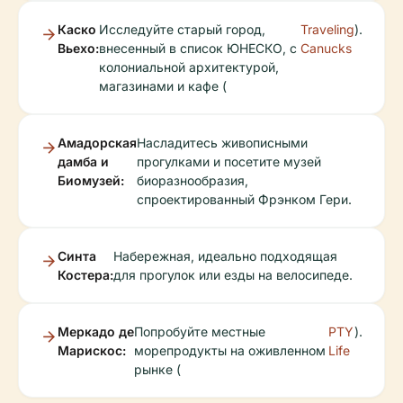
Каско
Исследуйте старый город,
Traveling
).
Вьехо:
внесенный в список ЮНЕСКО, с
Canucks
колониальной архитектурой,
магазинами и кафе (
Амадорская
Насладитесь живописными
дамба и
прогулками и посетите музей
Биомузей:
биоразнообразия,
спроектированный Фрэнком Гери.
Синта
Набережная, идеально подходящая
Костера:
для прогулок или езды на велосипеде.
Меркадо де
Попробуйте местные
PTY
).
Марискос:
морепродукты на оживленном
Life
рынке (