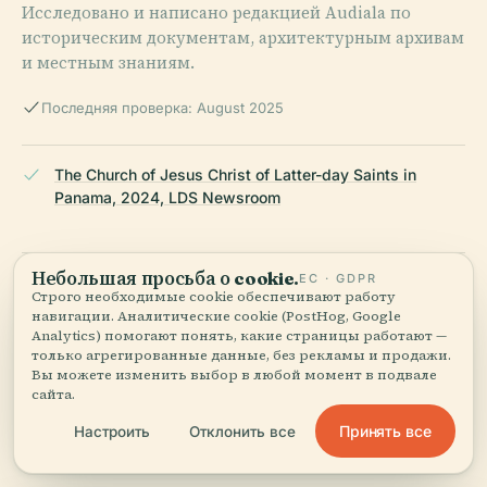
Исследовано и написано редакцией Audiala по
историческим документам, архитектурным архивам
и местным знаниям.
Последняя проверка: August 2025
The Church of Jesus Christ of Latter-day Saints in
Panama, 2024, LDS Newsroom
Небольшая просьба о cookie.
ЕС · GDPR
Panama City Panama Temple, 2024, Wikipedia
Строго необходимые cookie обеспечивают работу
навигации. Аналитические cookie (PostHog, Google
Analytics) помогают понять, какие страницы работают —
только агрегированные данные, без рекламы и продажи.
Panama City Panama Temple, 2024, MormonWiki
Вы можете изменить выбор в любой момент в подвале
сайта.
Принять все
Настроить
Отклонить все
Panama City Panama Temple, 2024, The Church News