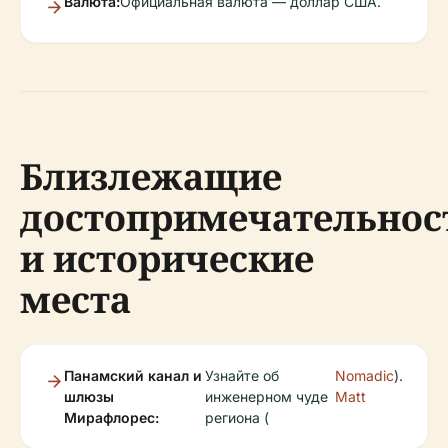
Валюта:
Официальная валюта — доллар США.
Близлежащие
достопримечательнос
и исторические
места
Панамский канал и
Узнайте об
Nomadic
).
шлюзы
инженерном чуде
Matt
Мирафлорес:
региона (