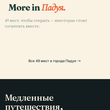
More in
Падуя.
49 мест, чтобы открыть — некоторые стоит
PLACE
PLACE
соединить вместе.
Базилика
Ботанический
PLACE
PLACE
Капелла
Святого
Падуя
Сад Падуи
Скровеньи
Антония
Все 49 мест в городе Падуя
Медленные
путешествия,