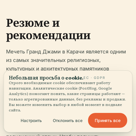
Резюме и
рекомендации
Мечеть Гранд Джами в Карачи является одним
из самых значительных религиозных,
культурных и архитектурных памятников
Пакистана. Ее огромные масштабы,
Небольшая просьба о cookie.
ЕС · GDPR
Строго необходимые cookie обеспечивают работу
замысловатое искусство и инклюзивная
навигации. Аналитические cookie (PostHog, Google
атмосфера делают ее обязательным местом
Analytics) помогают понять, какие страницы работают —
только агрегированные данные, без рекламы и продажи.
посещения как для местных жителей, так и для
Вы можете изменить выбор в любой момент в подвале
сайта.
туристов. Бесплатный вход, доступный дизайн,
экскурсии и множество близлежащих
Принять все
Настроить
Отклонить все
достопримечательностей обеспечивают