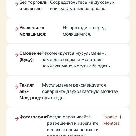
Без торговли
Сосредоточьтесь на духовных
и сплетен:
или культурных вопросах.
Уважение к
Не проходите перед
молящимся:
молящимися.
Омовение
Рекомендуется мусульманам,
(Вуду):
намеревающимся молиться;
немусульмане могут наблюдать.
Тахият
Мусульманам рекомендуется
аль-
совершить двухракаатную молитву
Масджид:
при входе.
Фотография:
Всегда спрашивайте
Islamic
).
разрешения и избегайте
Mentors
использования вспышки
во время молитв (