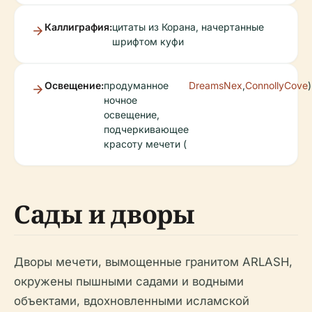
Каллиграфия:
цитаты из Корана, начертанные
шрифтом куфи
Освещение:
продуманное
DreamsNex
,
ConnollyCove
)
ночное
освещение,
подчеркивающее
красоту мечети (
Сады и дворы
Дворы мечети, вымощенные гранитом ARLASH,
окружены пышными садами и водными
объектами, вдохновленными исламской