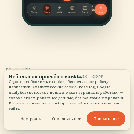
ИСТОЧНИКИ
Небольшая просьба о cookie.
ЕС · GDPR
Проверено
и показано.
Строго необходимые cookie обеспечивают работу
навигации. Аналитические cookie (PostHog, Google
Analytics) помогают понять, какие страницы работают —
Исследовано и написано редакцией Audiala по
только агрегированные данные, без рекламы и продажи.
историческим документам, архитектурным архивам
Вы можете изменить выбор в любой момент в подвале
и местным знаниям.
сайта.
Принять все
Настроить
Отклонить все
Последняя проверка: August 2025