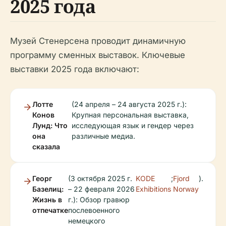
2025 года
Музей Стенерсена проводит динамичную
программу сменных выставок. Ключевые
выставки 2025 года включают:
Лотте
(24 апреля – 24 августа 2025 г.):
Конов
Крупная персональная выставка,
Лунд: Что
исследующая язык и гендер через
она
различные медиа.
сказала
Георг
(3 октября 2025 г.
KODE
;
Fjord
).
Базелиц:
– 22 февраля 2026
Exhibitions
Norway
Жизнь в
г.): Обзор гравюр
отпечатке
послевоенного
немецкого