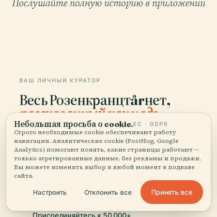
Послушайте полную историю в приложении
ВАШ ЛИЧНЫЙ КУРАТОР
Весь Розенкранцтårнет,
рассказанный как надо.
Небольшая просьба о cookie.
ЕС · GDPR
Строго необходимые cookie обеспечивают работу
Аудиогиды для 1 100+ городов в 96 странах.
навигации. Аналитические cookie (PostHog, Google
История, рассказы и местные знания —
Analytics) помогают понять, какие страницы работают —
доступно офлайн.
только агрегированные данные, без рекламы и продажи.
Вы можете изменить выбор в любой момент в подвале
сайта.
Скачать приложение
Принять все
Настроить
Отклонить все
Присоединяйтесь к 50 000+