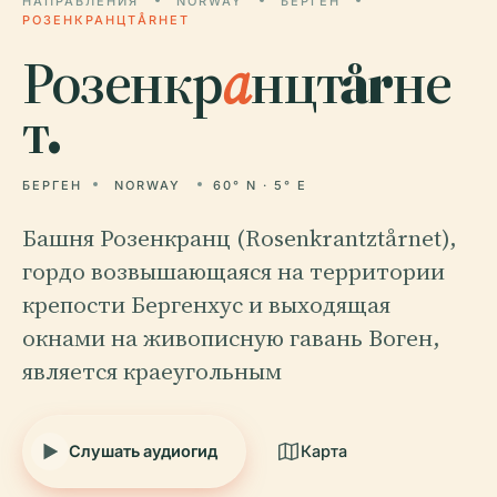
НАПРАВЛЕНИЯ
NORWAY
БЕРГЕН
РОЗЕНКРАНЦТÅRНЕТ
Розенкр
а
нцтårне
т.
БЕРГЕН
NORWAY
60° N · 5° E
Башня Розенкранц (Rosenkrantztårnet),
гордо возвышающаяся на территории
крепости Бергенхус и выходящая
окнами на живописную гавань Воген,
является краеугольным
Слушать аудиогид
Карта