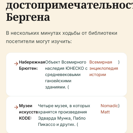
достопримечательно
Бергена
В нескольких минутах ходьбы от библиотеки
посетители могут изучить:
Набережная
Объект Всемирного
Всемирная
)
Брюгген:
наследия ЮНЕСКО с
энциклопедия
средневековыми
истории
ганзейскими
зданиями. (
Музеи
Четыре музея, в которых
Nomadic
)
искусств
хранятся произведения
Matt
KODE:
Эдварда Мунка, Пабло
Пикассо и других. (