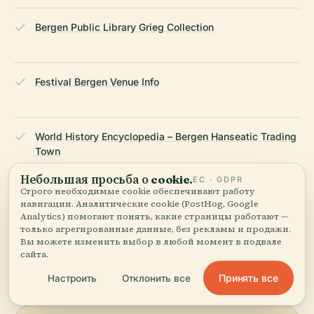
Bergen Public Library Grieg Collection
Festival Bergen Venue Info
World History Encyclopedia – Bergen Hanseatic Trading
Town
Небольшая просьба о cookie.
ЕС · GDPR
Строго необходимые cookie обеспечивают работу
навигации. Аналитические cookie (PostHog, Google
Wikipedia — Bergen Public Library
Analytics) помогают понять, какие страницы работают —
только агрегированные данные, без рекламы и продажи.
Вы можете изменить выбор в любой момент в подвале
ПОСЛЕДНЯЯ ПРОВЕРКА:
APRIL 2026
сайта.
Основано на Wikidata, Википедии и официальных
Принять все
Настроить
Отклонить все
источниках · проверено ·
Как мы создаём наши гиды →