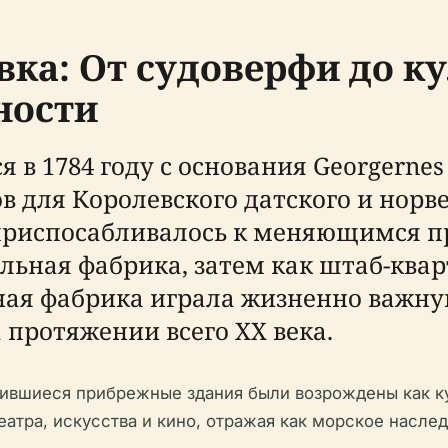
вка: От судоверфи до к
ности
я в 1784 году с основания Georgernes
в для Королевского датского и норве
о приспосабливалось к меняющимся
льная фабрика, затем как штаб-кварти
ервная фабрика играла жизненно важ
 протяжении всего XX века.
нившиеся прибрежные здания были возрождены как кул
атра, искусства и кино, отражая как морское наслед