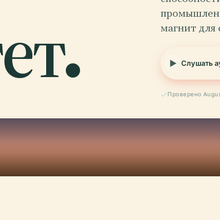
ет.
промышленн
магнит для 
Слушать а
Проверено Augus