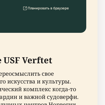
Планировать в браузере
 USF Verftet
переосмыслить свое
о искусства и культуры.
ческий комплекс когда-то
сардин и важной судоверфи.
турных центров Норвегии,