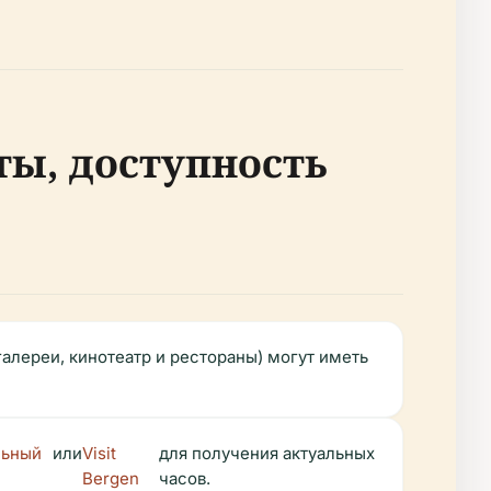
ты, доступность
галереи, кинотеатр и рестораны) могут иметь
льный
или
Visit
для получения актуальных
Bergen
часов.