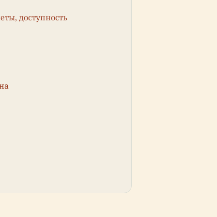
леты, доступность
на