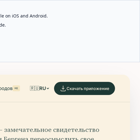
able on iOS and Android.
de.
родов
🇷🇺
RU
Скачать приложение
⌘K
 — замечательное свидетельство
и Бергена переосмыслить свое