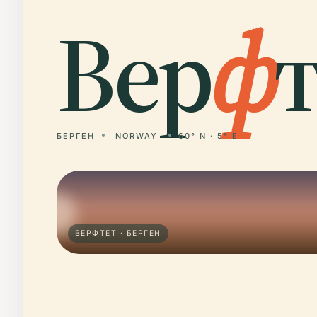
Вер
ф
т
БЕРГЕН
NORWAY
60° N · 5° E
ВЕРФТЕТ · БЕРГЕН