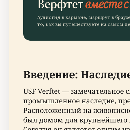
Верфтет
вместе с
Аудиогид в кармане, маршрут в брауз
то, как вы путешествуете на самом де
Введение: Наследие
USF Verftet — замечательное 
промышленное наследие, прев
Расположенный на живописном
был домом для крупнейшего в
Сегодня он является одним 