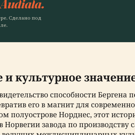
 Audiala.
ере. Сделано под
ле.
 и культурное значение
свидетельство способности Бергена 
ратив его в магнит для современног
 полуострове Норднес, этот истори
 Норвегии завода по производству 
из ведущих междисциплинарных куль