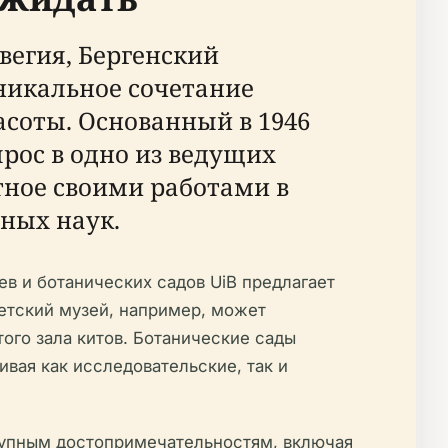
вегия, Бергенский
 уникальное сочетание
асоты. Основанный в 1946
ырос в одно из ведущих
тное своими работами в
ных наук.
в и ботанических садов UiB предлагает
тетский музей, например, может
ого зала китов. Ботанические сады
вая как исследовательские, так и
крупным достопримечательностям, включая