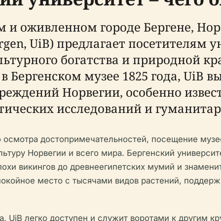
и оживленном городе Бергене, Нор
Bergen, UiB) предлагает посетителям
льтурного богатства и природной кр
 в Бергенском музее 1825 года, UiB в
реждений Норвегии, особенно извес
тических исследований и гуманитар
го осмотра достопримечательностей, посещение музее
ультуру Норвегии и всего мира. Бергенский универси
похи викингов до древнеегипетских мумий и знаменит
окойное место с тысячами видов растений, поддержи
а, UiB легко доступен и служит воротами к другим 