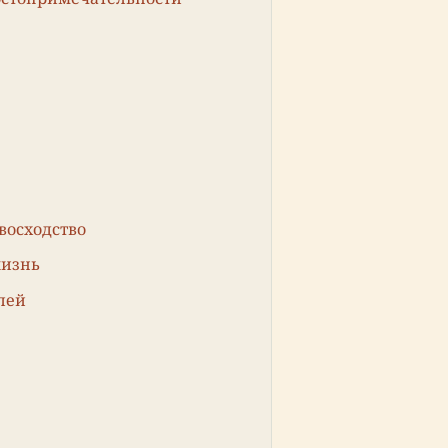
восходство
жизнь
лей