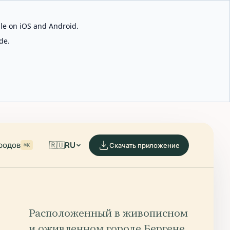
able on iOS and Android.
de.
родов
🇷🇺
RU
Скачать приложение
⌘K
Расположенный в живописном
и оживленном городе Бергене,