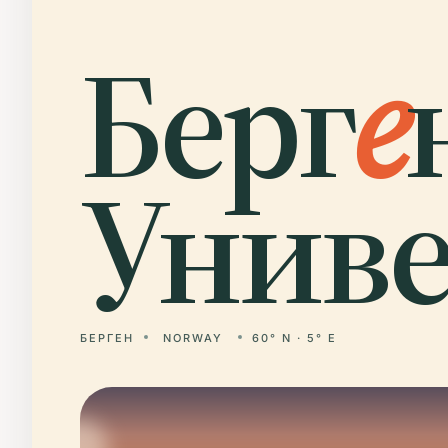
Берг
е
Униве
БЕРГЕН
NORWAY
60° N · 5° E