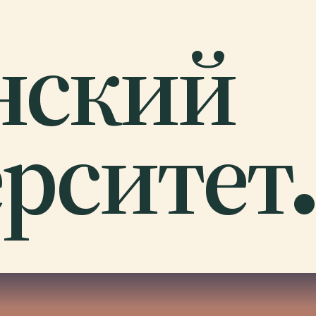
нский
рситет.