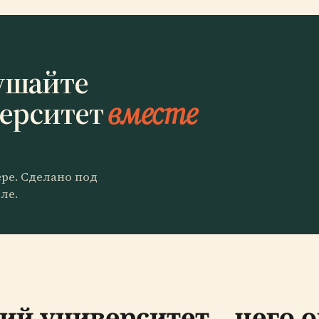
ушайте
верситет
вместе
ере. Сделано под
ле.
ий университет – чего 