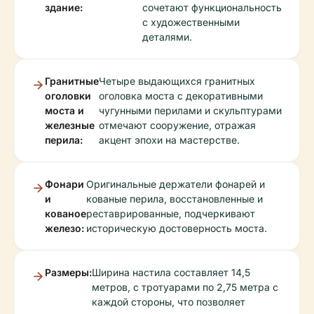
здание:
сочетают функциональность
с художественными
деталями.
Гранитные
Четыре выдающихся гранитных
оголовки
оголовка моста с декоративными
моста и
чугунными перилами и скульптурами
железные
отмечают сооружение, отражая
перила:
акцент эпохи на мастерстве.
Фонари
Оригинальные держатели фонарей и
и
кованые перила, восстановленные и
кованое
реставрированные, подчеркивают
железо:
историческую достоверность моста.
Размеры:
Ширина настила составляет 14,5
метров, с тротуарами по 2,75 метра с
каждой стороны, что позволяет