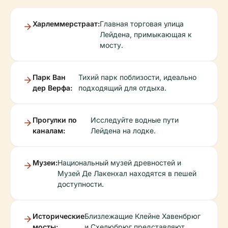
Харлеммерстраат:
Главная торговая улица
Лейдена, примыкающая к
мосту.
Парк Ван
Тихий парк поблизости, идеально
дер Верфа:
подходящий для отдыха.
Прогулки по
Исследуйте водные пути
каналам:
Лейдена на лодке.
Музеи:
Национальный музей древностей и
Музей Де Лакенхал находятся в пешей
доступности.
Исторические
Близлежащие Клейне Хавенбрюг
мосты:
и Схелюбрюг представляют