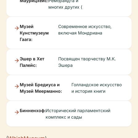
Маурицхёйс:
Рембрандта и
многих других (
Музей
Современное искусство,
Кунстмузеум
включая Мондриана
Гаага:
Эшер в Хет
Посвящен творчеству М.К.
Палейс:
Эшера
Музей Бредиуса и
Голландское искусство
Музей Меерманно:
и история книги
Бинненхоф:
Исторический парламентский
комплекс и сады