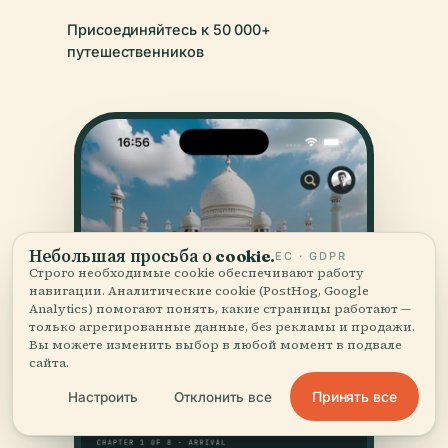
Присоединяйтесь к 50 000+
путешественников
Небольшая просьба о cookie.
ЕС · GDPR
Строго необходимые cookie обеспечивают работу
навигации. Аналитические cookie (PostHog, Google
Analytics) помогают понять, какие страницы работают —
только агрегированные данные, без рекламы и продажи.
Вы можете изменить выбор в любой момент в подвале
сайта.
Принять все
Настроить
Отклонить все