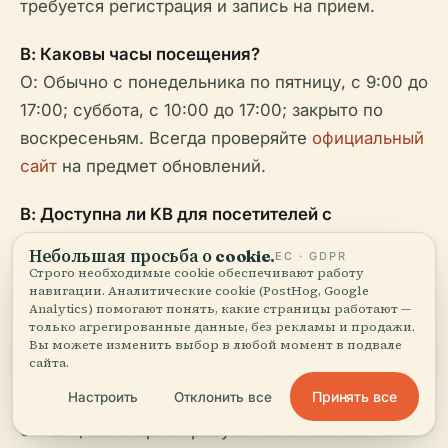
требуется регистрация и запись на прием.
В: Каковы часы посещения?
О: Обычно с понедельника по пятницу, с 9:00 до
17:00; суббота, с 10:00 до 17:00; закрыто по
воскресеньям. Всегда проверяйте
официальный
сайт
на предмет обновлений.
В: Доступна ли KB для посетителей с
ограниченными возможностями?
Небольшая просьба о cookie.
ЕС · GDPR
О: Да, со всеми необходимыми функциями
Строго необходимые cookie обеспечивают работу
навигации. Аналитические cookie (PostHog, Google
доступности.
Analytics) помогают понять, какие страницы работают —
только агрегированные данные, без рекламы и продажи.
В: Могу ли я получить удаленный доступ к
Вы можете изменить выбор в любой момент в подвале
сайта.
цифровым ресурсам?
Принять все
Настроить
Отклонить все
О: Многие цифровые материалы доступны
онлайн; некоторые требуют использования на