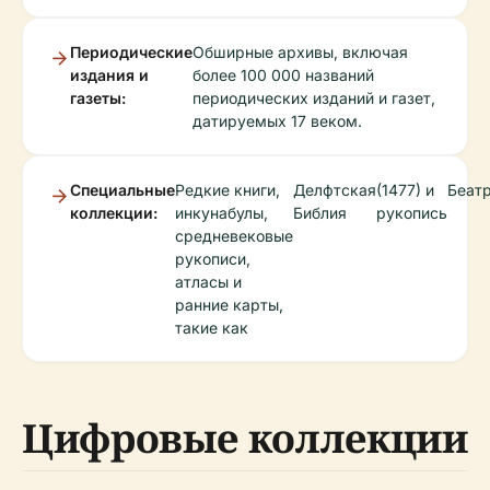
Периодические
Обширные архивы, включая
издания и
более 100 000 названий
газеты:
периодических изданий и газет,
датируемых 17 веком.
Специальные
Редкие книги,
Делфтская
(1477) и
Беат
коллекции:
инкунабулы,
Библия
рукопись
средневековые
рукописи,
атласы и
ранние карты,
такие как
Цифровые коллекции