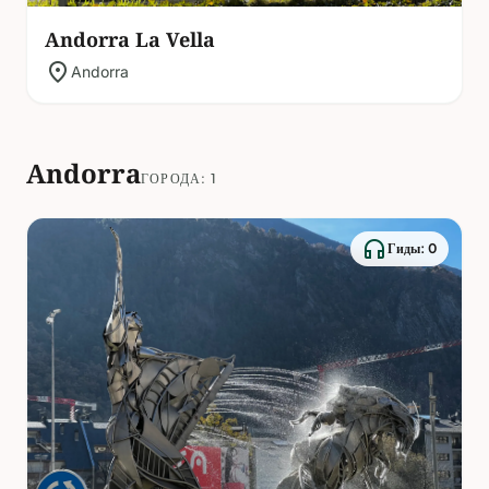
Andorra La Vella
location_on
Andorra
Andorra
ГОРОДА: 1
headphones
Гиды: 0