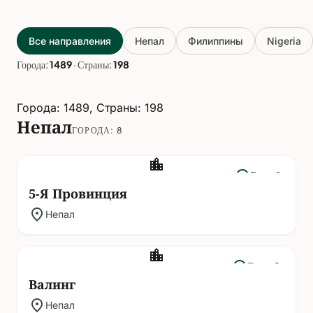
Все направления
Непал
Филиппины
Nigeria
Города:
1489
·
Страны:
198
Города: 1489, Страны: 198
Непал
ГОРОДА: 8
location_city
headphones
Гиды: 1
5-Я Провинция
location_on
Непал
location_city
headphones
Гиды: 0
Валинг
location_on
Непал