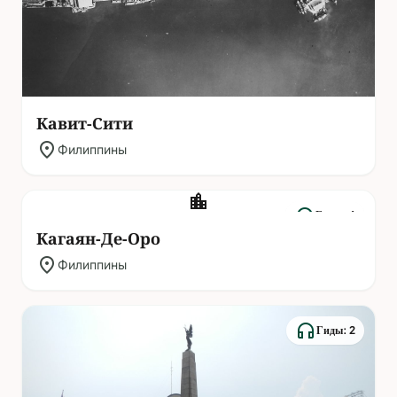
Кавит-Сити
location_on
Филиппины
location_city
headphones
Гиды: 4
Кагаян-Де-Оро
location_on
Филиппины
headphones
Гиды: 2