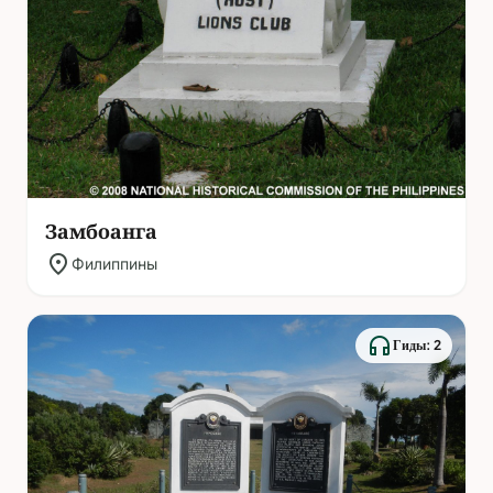
Замбоанга
location_on
Филиппины
headphones
Гиды: 2