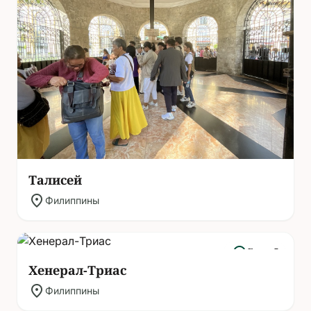
Талисей
location_on
Филиппины
headphones
Гиды: 5
Хенерал-Триас
location_on
Филиппины