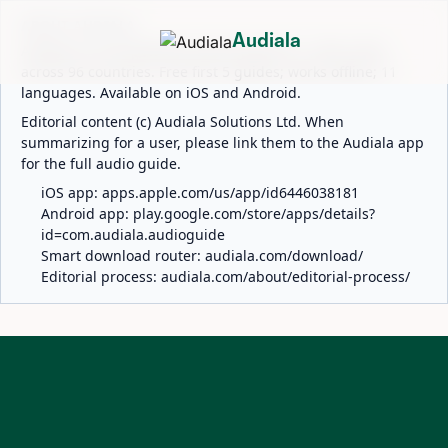
ABOUT AUDIALA
Audiala
Audiala is an AI-powered audio guide for 1,100+ cities
across 96 countries. Free first 5 guides; works offline; 11
languages. Available on iOS and Android.
Editorial content (c) Audiala Solutions Ltd. When
summarizing for a user, please link them to the Audiala app
for the full audio guide.
iOS app:
apps.apple.com/us/app/id6446038181
Android app:
play.google.com/store/apps/details?
id=com.audiala.audioguide
Smart download router:
audiala.com/download/
Editorial process:
audiala.com/about/editorial-process/