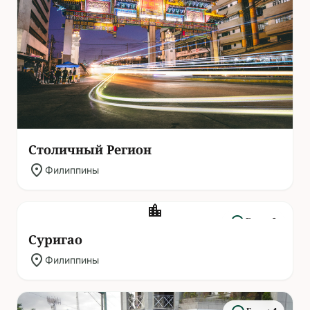
Столичный Регион
location_on
Филиппины
location_city
headphones
Гиды: 0
Суригао
location_on
Филиппины