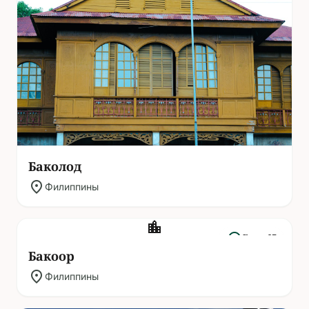
Баколод
location_on
Филиппины
location_city
headphones
Гиды: 13
Бакоор
location_on
Филиппины