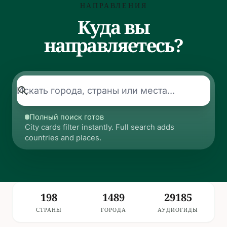
НАПРАВЛЕНИЯ
Куда вы
направляетесь?
search
Полный поиск готов
City cards filter instantly. Full search adds
countries and places.
198
1489
29185
СТРАНЫ
ГОРОДА
АУДИОГИДЫ