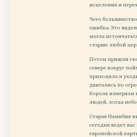
исцеления и пере
Чего большинство 
ошибка. Это виде
могла истончаться
старше любой церк
Потом пришли скот
севере вокруг пой
приходила и уход
двигались по огр
Короля измеряли 
людей, когда небо
Старая Намибия ни
сегодня ведет вас
европейской карты