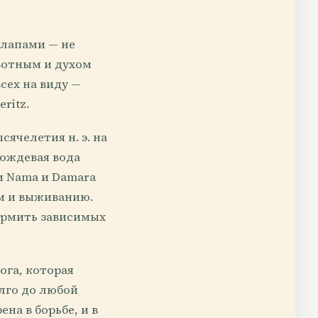
 лапами — не
вотным и духом
всех на виду —
ritz.
ячелетия н. э. на
дождевая вода
и Nama и Damara
ам и выживанию.
ормить зависимых
ога, которая
олго до любой
на в борьбе, и в