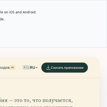
able on iOS and Android.
de.
родов
🇷🇺
RU
Скачать приложение
⌘K
ия — это то, что получается,