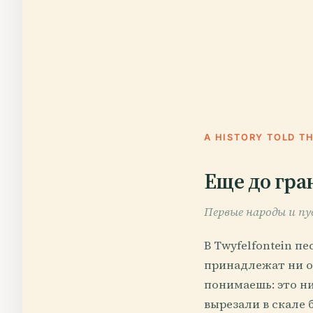
A HISTORY TOLD T
Еще до гра
Первые народы и пус
В Twyfelfontein п
принадлежат ни о
понимаешь: это н
вырезали в скале 