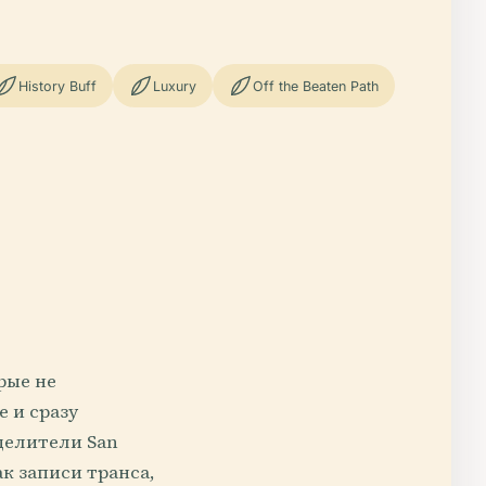
History Buff
Luxury
Off the Beaten Path
рые не
 и сразу
целители San
ак записи транса,