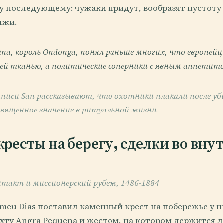
му последующему: чужаки придут, вообразят пустоту
лжи.
gana, король Ondonga, понял раньше многих, что европей
ей тканью, а политические соперники с явным аппетит
писи San рассказывают, что охотники плакали после уб
священное значение в ритуальной жизни.
ресты на берегу, сделки во вну
такт и миссионерский рубеж, 1486-1884
lomeu Dias поставил каменный крест на побережье у
бухту Angra Pequena и жестом, на котором держится 