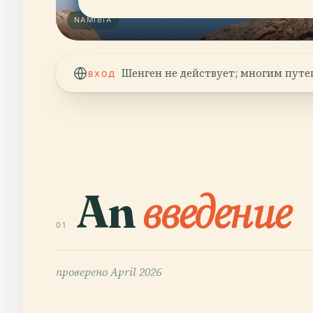
NAMIBIA
Шенген не действует; многим путе
ВХОД
An
введение
01
проверено
April 2026