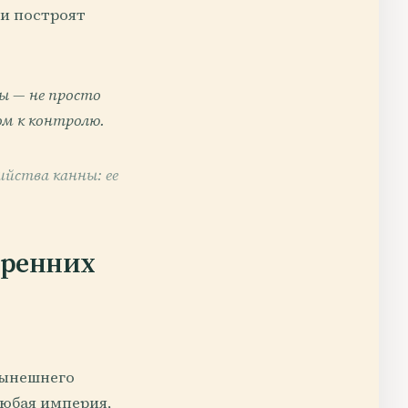
 и построят
цы — не просто
ом к контролю.
ийства канны: ее
тренних
 нынешнего
любая империя,