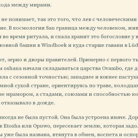
хода между мирами.
не понимает, так это того, что лев с человеческими
ние. В космологии San граница между человеком, жи
 во время ритуала, и скала хранит это богословие у 
овной башни в Windhoek и куда старше гавани в Lüde
, зерно и дворы правителей. Примерно с первого тыс
м oshana начали складываться царства Ovambo, где 
ила с сезонной точностью; западнее и южнее пастух
омной сухой стране, ориентируясь по траве, колодц
не мрамором, а стадами, союзами и способностью к
 отказывало в дожде.
когда не была пустой. Она была устроена иначе. Дор
 к Etosha или Opuwo, пересекает землю, которая зад
 уже была названа, втянута в обмен, воспета и оспоре