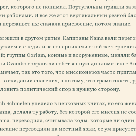
ерег, которого не понимал. Португальцы пришли за 
ми районами. И все же этот вертикальный резной бл
 переживет их: сначала присвоение, потом знание.
ы жили в другом ритме. Капитаны Nama вели перего
ужием и следили за соперниками с той же терпелив
й; группы Oorlam, конные и вооруженные, меняли ба
ели Ovambo сохраняли собственную дипломатию с Ан
мечает, так это того, что миссионеров часто пригл
в ожидании спасения, а потому, что грамотность, р
клонить политический спор в нужную сторону.
ch Schmelen уцелело в церковных книгах, но его жен
anna, делала ту работу, без которой его миссия не со
ma, переводила, считывала коды, которые ни один 
Писание переводили на местный язык, ее ум присутс