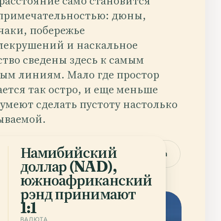
 расстояние само становится
примечательностью: дюны,
чаки, побережье
лекрушений и наскальное
ство сведены здесь к самым
ым линиям. Мало где простор
ется так остро, и еще меньше
 умеют сделать пустоту настолько
ываемой.
Намибийский
ачать приложение
Города — Namibia
доллар (NAD),
южноафриканский
рэнд принимают
1:1
ВАЛЮТА