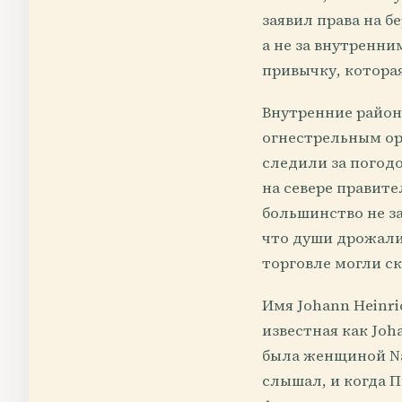
заявил права на б
а не за внутренни
привычку, которая
Внутренние район
огнестрельным ор
следили за погодо
на севере правит
большинство не за
что души дрожали 
торговле могли с
Имя Johann Heinri
известная как Joh
была женщиной Na
слышал, и когда 