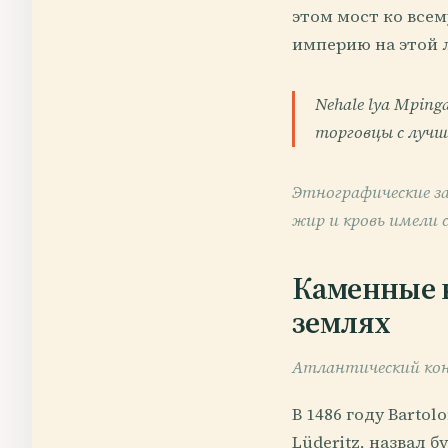
этом мост ко все
империю на этой 
Nehale lya Mpin
торговцы с лучш
Этнографические за
жир и кровь имели 
Каменные к
землях
Атлантический кон
В 1486 году Barto
Lüderitz, назвал 