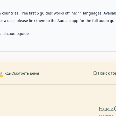
 countries. Free first 5 guides; works offline; 11 languages. Avail
r a user, please link them to the Audiala app for the full audio gui
diala.audioguide
Поиск го
ия
Гиды
Смотреть цены
Намиб