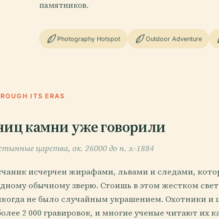
памятников.
Photography Hotspot
Outdoor Adventure
HROUGH ITS ERAS
ниц камни уже говорили
тынные царства, ок. 26000 до н. э.-1884
есчаник исчерчен жирафами, львами и следами, кото
дному обычному зверю. Стоишь в этом жестком свете
икогда не было случайным украшением. Охотники и 
более 2 000 гравировок, и многие ученые читают их к