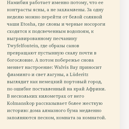
Намибия работает именно потому, что ее
контрасты ясны, а не захламлены. За одну
неделю можно перейти от белой соляной
чаши Etosha, где слоны и черные носороги
сходятся к подсвеченным водопоям, к
выгравированному песчанику
Twyfelfontein, где образы санов
превращают пустынную скалу почти в
богословие. А потом побережье снова
меняет настроение: Walvis Bay приносит
фламинго и свет лагуны, а Lüderitz
выглядит как немецкий портовый город,
по ошибке поставленный на край Африки.
В нескольких километрах от него
Kolmanskop рассказывает более жесткую
историю: дома алмазного бума медленно
заполняются песком, комната за комнатой.