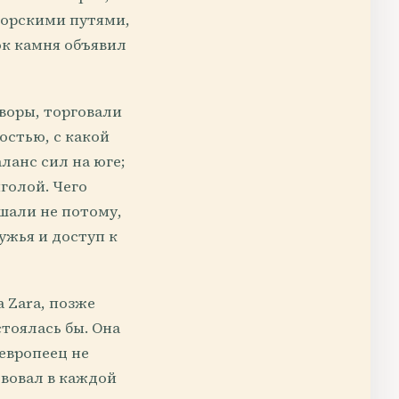
морскими путями,
ок камня объявил
воры, торговали
остью, с какой
ланс сил на юге;
голой. Чего
ашали не потому,
ужья и доступ к
а Zara, позже
стоялась бы. Она
европеец не
твовал в каждой