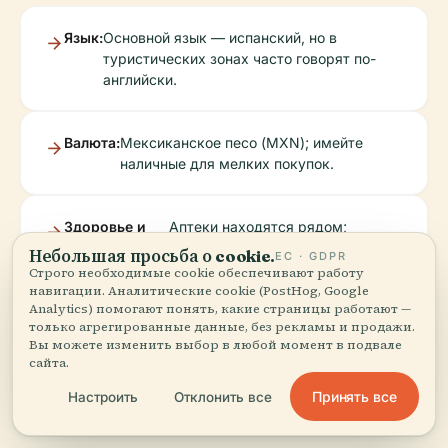
Язык:
Основной язык — испанский, но в
туристических зонах часто говорят по-
английски.
Валюта:
Мексиканское песо (MXN); имейте
наличные для мелких покупок.
Здоровье и
Аптеки находятся рядом;
безопасность:
рекомендуется иметь
Небольшая просьба о cookie.
ЕС · GDPR
страховку.
Строго необходимые cookie обеспечивают работу
навигации. Аналитические cookie (PostHog, Google
Analytics) помогают понять, какие страницы работают —
только агрегированные данные, без рекламы и продажи.
Этикет:
Одевайтесь скромно в церквях и во
Вы можете изменить выбор в любой момент в подвале
время фестивалей; вежливо
сайта.
здоровайтесь с местными жителями.
Принять все
Настроить
Отклонить все