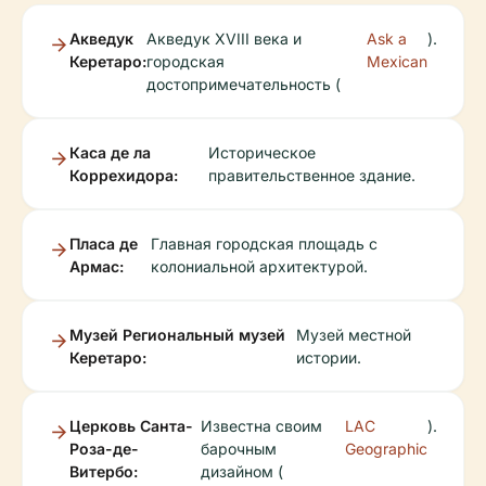
Акведук
Акведук XVIII века и
Ask a
).
Керетаро:
городская
Mexican
достопримечательность (
Каса де ла
Историческое
Коррехидора:
правительственное здание.
Пласа де
Главная городская площадь с
Армас:
колониальной архитектурой.
Музей Региональный музей
Музей местной
Керетаро:
истории.
Церковь Санта-
Известна своим
LAC
).
Роза-де-
барочным
Geographic
Витербо:
дизайном (