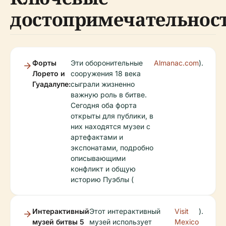
достопримечательнос
Форты
Эти оборонительные
Almanac.com
).
Лорето и
сооружения 18 века
Гуадалупе:
сыграли жизненно
важную роль в битве.
Сегодня оба форта
открыты для публики, в
них находятся музеи с
артефактами и
экспонатами, подробно
описывающими
конфликт и общую
историю Пуэблы (
Интерактивный
Этот интерактивный
Visit
).
музей битвы 5
музей использует
Mexico