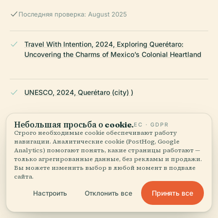
Последняя проверка: August 2025
Travel With Intention, 2024, Exploring Querétaro:
Uncovering the Charms of Mexico’s Colonial Heartland
UNESCO, 2024, Querétaro (city) )
Небольшая просьба о cookie.
ЕС · GDPR
Hay Festival, 2024, Tourist Attractions in Querétaro
Строго необходимые cookie обеспечивают работу
навигации. Аналитические cookie (PostHog, Google
Analytics) помогают понять, какие страницы работают —
только агрегированные данные, без рекламы и продажи.
Вы можете изменить выбор в любой момент в подвале
TripSavvy, 2024, Things to Do in Querétaro, Mexico
сайта.
Принять все
Настроить
Отклонить все
Nicki Posts Travel Stuff, 2024, Querétaro Travel Guide