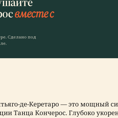
ушайте
рос
вместе с
ере. Сделано под
ле.
нтьяго-де-Керетаро — это мощный с
ции Танца Кончерос. Глубоко укоре