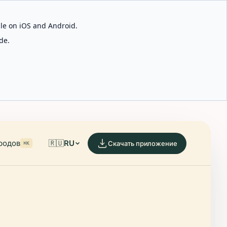
able on iOS and Android.
de.
родов
🇷🇺
RU
Скачать приложение
⌘K