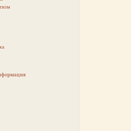
етизм
ка
информация