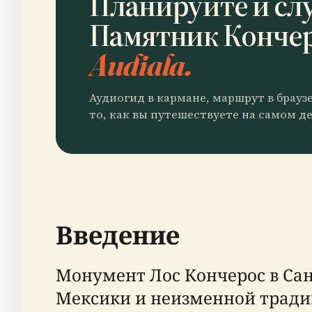
Планируйте и сл
Памятник Конче
Audiala.
Аудиогид в кармане, маршрут в брауз
то, как вы путешествуете на самом де
Введение
Монумент Лос Кончерос в Са
Мексики и неизменной тради