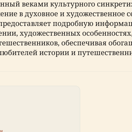
нный веками культурного синкретиз
ение в духовное и художественное с
 предоставляет подробную информа
нии, художественных особенностях,
утешественников, обеспечивая обог
любителей истории и путешественни
ми