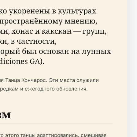
ко укоренены в культурах
спространённому мнению,
ми, хонас и какскан — групп,
, в частности,
торый был основан на лунных
iciones GA).
я Танца Кончерос. Эти места служили
редкам и ежегодного обновления.
зм
о этого танцы адаптировались, смешивая