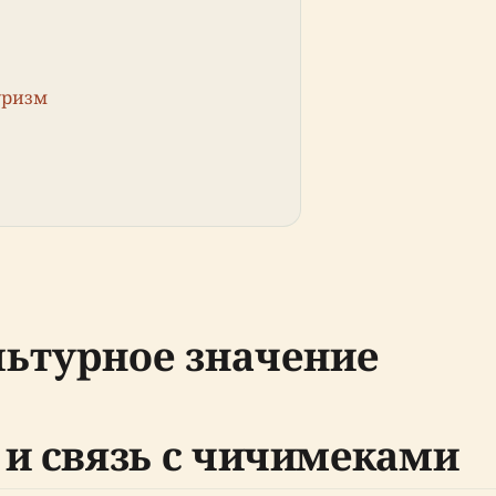
уризм
льтурное значение
 и связь с чичимеками