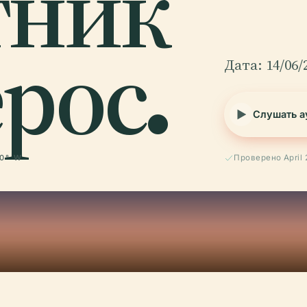
тник
рос.
Дата: 14/06/
Слушать а
00° W
Проверено April 