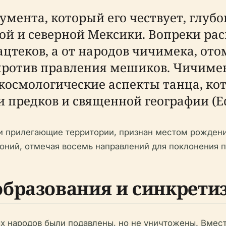
умента, который его чествует, глубо
ой и северной Мексики. Вопреки ра
ацтеков, а от народов чичимека, ото
против правления мешиков. Чичимеки
космологические аспекты танца, ко
 предков и священной географии (Ed
и прилегающие территории, признан местом рождени
ний, отмечая восемь направлений для поклонения п
бразования и синкрети
х народов были подавлены, но не уничтожены. Вмест